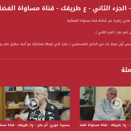
الجزء الثاني - ع طريقك - قناة مساواة الفضائية -  Channel
فادي زغايرة عبر شاشة قناة مساواة الفضائية .
تامر نفار ( الجزء الثاني ) .
 مؤسس أول فرقة راب في الداخل الفلسطيني ( دام)، التي كونها بمشاركة مع أخيه سهيل نفار، 
ر بالغناء هو وأخيه سهيل، كانت أغانيهم تحمل رسالة تحفيزية للشباب لمحاربة المخدرات وشرب ا
 من أجل المجتمع وتوعيته.
نائية، ومؤخرًا طل علينا تامر نفار بطلاً لأكثر الأفلام رواجًا في البلاد " مفرق 48"، والذي نال جائزتين دوليتن، وشاركته بالبطولة الفنانة سمر قبطي.
ملة
 حواري يعتمد في فكرته على الحوار مع الضيف داخل سيارة يقودها مقدم البرنامج والتي تخرج ب
متنوعة من الحقل السياسي والاجتماعي، فنانين ومثقفين.
ة، صوت فلسطينيي الداخل - لاول مرة منذ ٧٠ عام
الفضائي الفلسطيني PalSat وعلى مدار القمر NileSat من خلال التردد التالي :
 :
#_طريقك - قناة مساواة الفضائية - Musawa Channel
سميرة خوري- أم جابر - ع#_طريقك - قناة مساواة الفضائية