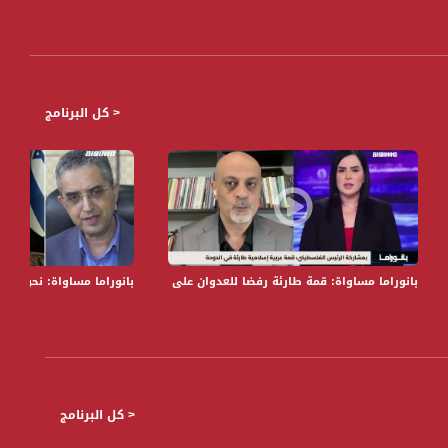
< كل البرنامج
طين"،اخبارمساواة،17.02.2021،قناة مساواة
بانوراما مساواة: قمة طارئة رفضا للعدوان على قطر
بانوراما مساواة: نحو 100 مليار شيكل دين الحكومة الإسرائيلية في زمن كورونا
< كل البرنامج