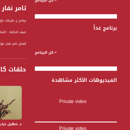
< كل البرنامج
تامر نفار - 
برنامج ع طريقك مع 
برنامج غداً
ضيف الحلقة - الفنان 
الفنان تامر نفار،
عندما بدأ تامر نفا
< كل البرنامج
الدوامة، قرر العمل
تامر والدام أصدروا عدة ألبومات غ
حلقات كا
الفيديوهات الأكثر مشاهدة
" ع طريقك " برنامج
الضيوف من مجالات 
قناة مساواة الفضائي
Private video
قناة مساواة الفضائية تبث عبر الحيّز 
Downlink frequency - الترد
د. سُهيل ذياب - ع
12645 MHZ
Private video