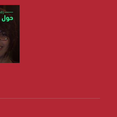
الموقع الالكتروني:
sawachannel.com
فيسبوك:
com/musawachannel
تويتر:
.com/musawachannel
يوتيوب:
X8PX53ek2Zg/feed
بينترست:
صفحة ا
com/musawachannel
فيميو:
com/musawachannel
غوغل+:
815806.1418341384