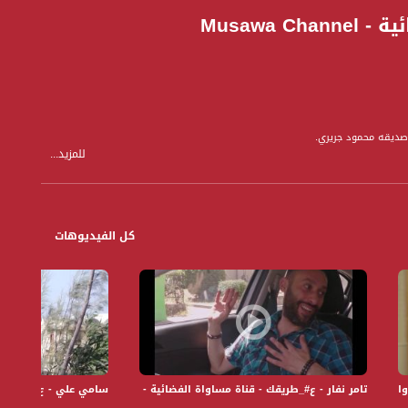
Musawa
وصديقه محمود جريري.
للمزيد...
لكحول، وهو امر اعتيادي في اللد، وبعد حادثة مقتل أحد أصدقائه لتورطه في هذه
كل الفيديوهات
شكل دائم من الناصرة في جولة الى بلدة عربية اخرى يختارها الضيف.
 - Musawa Channel
تامر نفار - ع#_طريقك - قناة مساواة الفضائية - Musawa Channel
سامي علي - ع#_طريقك - قناة 