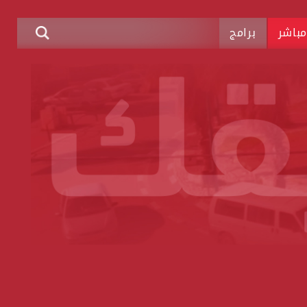
باشر
برامج