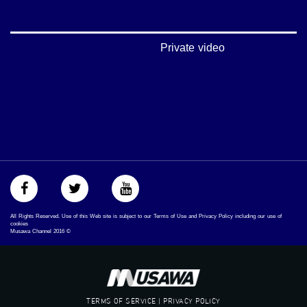
#تواصل
#اكسر_حصارك
#بلشنا_نرجع
#شعب_واحد
Private video
#mosawah
#musawa
#musawachannel
mosawah.com#
#musawachannel.com
#Equality
#égalité
#مساواة
#حق
#عدالة
#تساوٍ
#تعادل
All Rights Reserved. Use of this Web site is subject to our Terms of Use and Privacy Policy including our use of
#تماثل
cookies
Musawa Channel
2016
©
#تسوية
#معادلة
TERMS OF SERVICE | PRIVACY POLICY