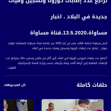
تراجع عدد إصابات كورونا وتسجيل وفيات
جديدة في البلاد ، اخبار
مساواة،13.5.2020،قناة مساواة
اَخبار_مساواة لحلقة الثالث عشر من ايار 2020 عبر شاشة قناة مساواة الفضائية تناولت
عنوان : تراجع عدد إصابات كورونا وتسجيل وفيات جديدة في البلاد
"ارتفع عدد وفيات فيروس كورونا في البلاد إلى أكثر من مئتين وستين حالة، وتراجع عدد
الإصابات الفعلية إلى أربعة آلاف ومئة وأربعة، بحسب وزارة الصحة الإسرائيلية.
للمزيد...
هذا وتجري استعدادات في مطار بن غوريون في اللد لاستئناف الرحلات الجوية في بداية
حزيران وفق مخطط السلطات الإسرائيلية، في الوقت الذي تعمل فيه البلاد للخروج
حلقات كاملة
التدريجي من قيود أزمة كورونا.
كل الفيديوهات
أما في البلدات العربية، لم يتم تسجيل إصابات جديدة بفيروس كورونا، هذا وحَصلَت
الحاضنات الأسرية على هبات مالية كتعويض عن فترة توقف عملعن بسبب أزمة كورونا
عقب نشاطات احتجاجية على الاجحاف بحقوقهن من قبل الحكومة.