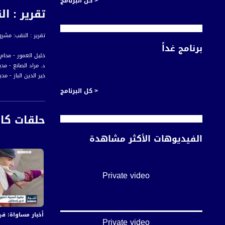
< كل البرنامج
تقرير : الن
تقرير : النقب: مشروع لتمك
برنامج غداً
خليل العمور - محام 
د. مراد الصانع - مد
خير الدين الباز - مد
< كل البرنامج
أخبار مساواة هي نش
حلقات كا
#اخبار_مساواة يومياً الساعة 6:00 مس
الفيديوهات الأكثر مشاهدة
قناة مساواة الفضائي
Private video
قناة مساواة الفضائية تبث عبر الحيّز 
Downlink frequency - الترد
12645 MHZ
أخبار مساواة: في اليوم الـ155 من العدوان:عشرات الشهداء والجرحى 
Private video