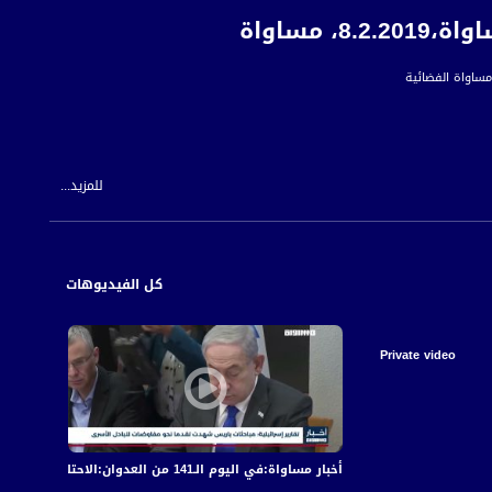
مساواة
للمزيد...
 للمواطن العربي الفلسطيني في الداخل.
كل الفيديوهات
Private video
أخبار مساواة:في اليوم الـ141 من العدوان:الاحتلال يكثف قصفه على قطاع غزة مخلّفا عشرات الشهداء والجرحى
أخبار مساواة: في الي