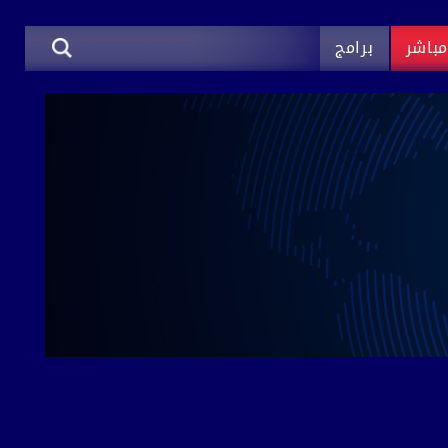
باشر
برامج