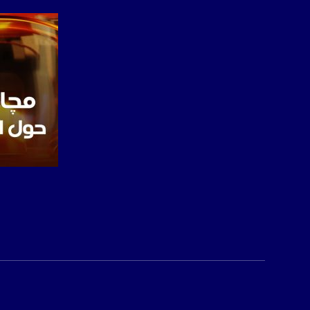
الموقع الالكتروني:
sawachannel.com
فيسبوك:
com/musawachannel
تويتر:
.com/musawachannel
يوتيوب:
X8PX53ek2Zg/feed
بينترست:
com/musawachannel
صفحة ال
فيميو:
com/musawachannel
غوغل+:
815806.1418341384
#_٤٨