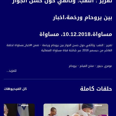
تقرير : النقب: وثائقي حول حسن الجوار
بين يروحام ورخمة،اخبار
مساواة،10.12.2018، مساواة
تقرير : النقب: وثائقي حول حسن الجوار بين يروحام ورخمة - ضمن #اخبار_مساواة لحلقة
العاشر من ديسمبر 2018 عبر شاشة قناة مساواة الفضائية
عومري دينور - منتج الفيلم - يروحام
للمزيد...
الشيخ عودة زنون - رئيس اللجنة المحلية - قرية رخمة
أخبار مساواة هي نشرة إخبارية يومية على مدار الساعة لأبرز القضايا الاجتماعية،
حلقات كاملة
الاقتصادية، الثقافية والسياسية للمواطن العربي الفلسطيني في الداخل.
كل الفيديوهات
#اخبار_مساواة يومياً الساعة 6:00 مساءً بتوقيت القدس
قناة مساواة الفضائية، صوت فلسطينيي الداخل - لاول مرة منذ ٧٠ عام