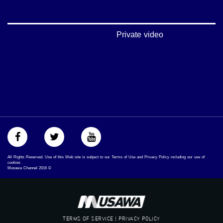
#musawachannel.com
‪#‎Equality‬
‪#‎égalité‬
‫#‏مساواة‬
Private video
‫#‏حق‬
‫#‏عدالة‬
‫#‏تساوٍ‬
‫#‏تعادل‬
‫#‏تماثل‬
‫#‏تسوية‬
‫#‏معادلة‬
All Rights Reserved. Use of this Web site is subject to our Terms of Use and Privacy Policy including our use of
cookies
Musawa Channel
2016
©
TERMS OF SERVICE | PRIVACY POLICY