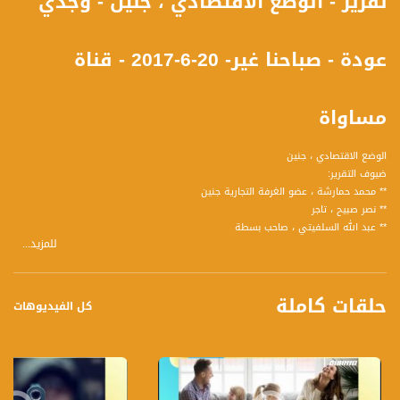
تقرير - الوضع الاقتصادي ، جنين - وجدي
عودة - صباحنا غير- 20-6-2017 - قناة
مساواة
الوضع الاقتصادي ، جنين
ضيوف التقرير:
** محمد حمارشة ، عضو الغرفة التجارية جنين
** نصر صبيح ، تاجر
** عبد الله السلفيتي ، صاحب بسطة
للمزيد...
** موفق زيدان ، صاحب محل
** ان ريماس ، صاحبة محل
حلقات كاملة
وشاهدوا ايضآ الحلقة الكاملة تناولت عدة فقرات ومواضيع وضيوف كالتالي :
كل الفيديوهات
1 أمراض القلب
ضيف الفقرة:
** الدكتور عدي فرنسيس ، مدير وحدة العناية المكثفة لأمراض القلب مستشفى العائلة
المقدسة
2 العنف ضد النساء في المجتمع العربي