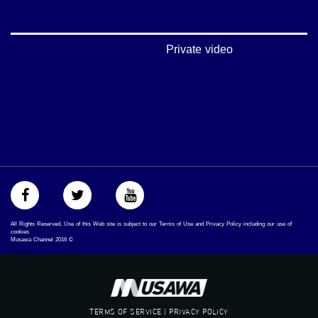
‪#Equality
‪#égalité
‫#مساواة
‫#حق
Private video
‫#عدالة
‫#تساوٍ
‫#تعادل
‫#تماثل
‫#تسوية
‫#معادلة
All Rights Reserved. Use of this Web site is subject to our Terms of Use and Privacy Policy including our use of
cookies
Musawa Channel
2016
©
TERMS OF SERVICE | PRIVACY POLICY