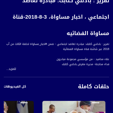
تقرير : بادلني كتابك: مبادرة تعاضد
اجتماعي ، اخبار مساواة، 3-8-2018-قناة
مساواة الفضائيه
تقرير : بادلني كتابك: مبادرة تعاضد اجتماعي - ضمن #اخبار_مساواة لحلقة الثالث من آب
2018 عبر شاشة قناة مساواة الفضائية
علاء محاميد - من مؤسسي مجموعة مبادرون
فداء محاجنة- مديرة معرض بادلني كتابك
للمزيد...
رؤى اغبارية- متطوعة في مبادرون
حلقات كاملة
#اخبار_مساواة يومياً الساعة 6:00 مساءً بتوقيت القدس
كل الفيديوهات
أخبار مساواة هي نشرة إخبارية يومية على مدار الساعة لأبرز القضايا الاجتماعية،
الاقتصادية، الثقافية والسياسية للمواطن العربي الفلسطيني في الداخل.
قناة مساواة الفضائية، صوت فلسطينيي الداخل - لاول مرة منذ ٧٠ عام