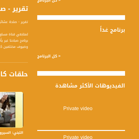
< كل البرنامج
تقرير - صلحة 
تقرير - صلحة عشائر
برنامج غداً
لمتابعي قناة مساواة الفضائية - ت
وضيوف مختلفين كل
< كل البرنامج
قناة مساواة الفضائي
حلقات كا
قناة مساواة الفضائية تبث عبر الحيّز 
الفيديوهات الأكثر مشاهدة
Downlink frequency - الترد
12645 MHZ
Polarity - الاستقطاب:
Private video
Horizontal
Symb.Rate - معدل الترميز:
27.500 MS/s
التبني: السيرورة وا
Private video