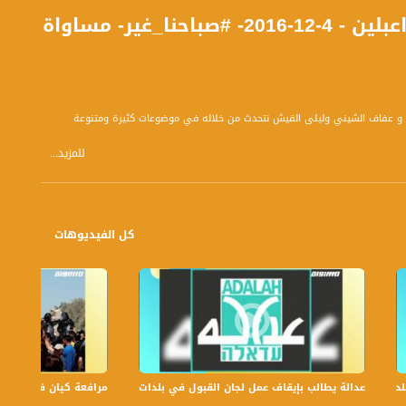
غير- مساواة
بتوقيت القدس مع الاعلاميين هشام سليمان و عفاف الشيني وليلى القيش نتحدث من خلاله في موضوعات كثيرة ومتنوعة
للمزيد...
كل الفيديوهات
عدالة يطالب بإيقاف عمل لجان القبول في بلدات الجليل والنقب،الكاملة،صباحنا غير،6
مرافعة كيان في الولايات