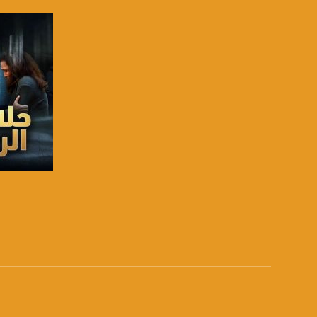
تويتر:
.com/musawachannel
يوتيوب:
X8PX53ek2Zg/feed
بينترست:
com/musawachannel
فيميو:
com/musawachannel
غوغل+:
815806.1418341384
صفحة ا
#_٤٨
48_#
‫#‏فلسطين_٤٨‬
‫#‏فلسطين_48‬
‪falasteen_48#‎‬
‫#‏عرب_٤٨
‪‎arab_48#‬