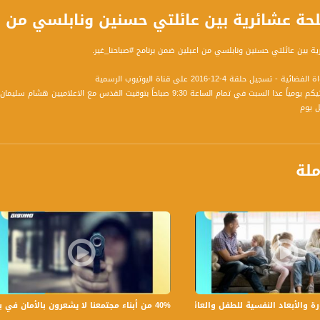
عشائرية بين عائلتي حسنين ونابلسي من اعبلين - 4-12-2016- #صباحنا_
ية بين عائلتي حسنين ونابلسي من اعبلين ضمن برنامج #صباحنا_غير.
سجيل حلقة 4-12-2016 على قناة اليوتيوب الرسمية
برنامج صباحنا غير يأتيكم يومياً عدا السبت في تمام الساعة 9:30 صباحاً 
 يوم
ة، صوت فلسطينيي الداخل - لاول مرة منذ ٧٠ عام
ملة
الفضائي الفلسطيني PalSat وعلى مدار القمر NileSat من خلال التردد التالي :
 :
40% من أبناء مجتمعنا لا يشعرون بالأمان في بلداتهم!،الكاملة،صباحنا غير،28.6.2019،قناة مساواة
لأبعاد النفسية للطفل والعائلة،الكاملة،صباحنا غير،30.6.2019،قناة مساواة