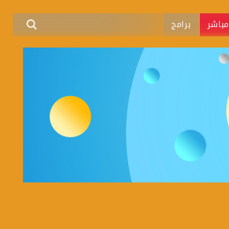
باشر
برامج