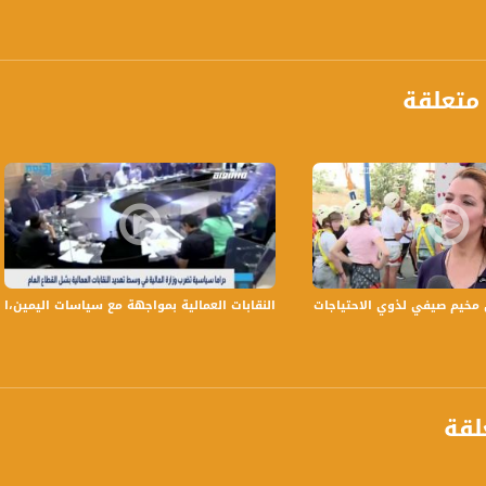
متعلقة
anafalasteeni@m
يم صيفي لذوي الاحتياجات الخاصة - بليغ صلادين - صباحنا غير- 16-7-2017
النقابات العمالية بمواجهة مع سياسات اليمين،الكاملة،بانوراما م
www.mu
لقة
https://www.facebook.