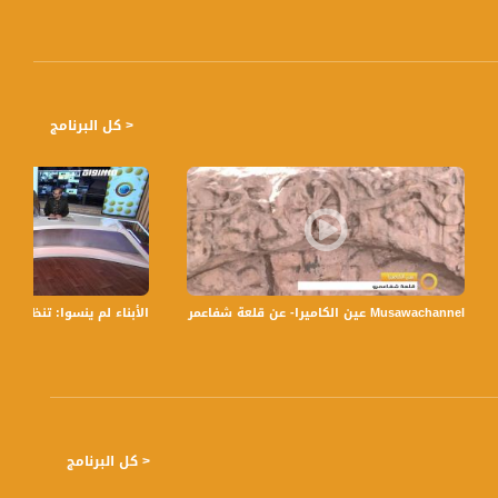
< كل البرنامج
Musawachannel عين الكاميرا- عن قلعة شفاعمرو2-11-2015- صباحنا غير- قناة مساواة الفضائية
ساواة،31.08.2020،قناة مساواة
الأبناء لم ينسوا: تنظيم زيار
< كل البرنامج