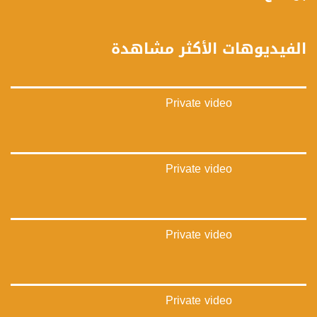
https://vimeo.com/musawachannel
غوغل+:
الفيديوهات الأكثر مشاهدة
://plus.google.com/u/0/b/115185778161375637310/115185778161375637310/posts/p/pub?
_ga=1.123333704.2101815806.1418341384
#_٤٨
Private video
48_#
‫#‏فلسطين_٤٨‬
‫#‏فلسطين_48‬
‪falasteen_48#‎‬
‫#‏عرب_٤٨
Private video
‪‎arab_48#‬
‫#‏تواصل‬
‫#‏اكسر_حصارك‬
‫#‏بلشنا_نرجع‬
Private video
‫#‏شعب_واحد‬
‪#‎mosawah‬
#musawa
#musawachannel
mosawah.com#
Private video
#musawachannel.com