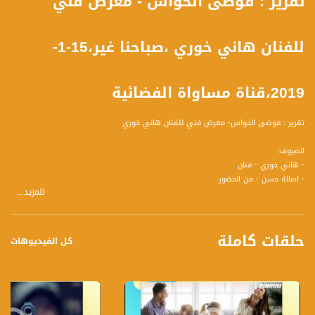
تقرير : فوضى الحواس - معرض فني
للفنان هاني خوري ،صباحنا غير،15-1-
2019،قناة مساواة الفضائية
تقرير : فوضى الحواس- معرض فني للفنان هاني خوري
الضيوف:
- هاني خوري - فنان
- اصالة حسن - من الحضور
للمزيد...
- هبة حسن - من الحضور
حلقات كاملة
تسجيل حلقة 15-1-2019 على قناة اليوتيوب الرسمية
كل الفيديوهات
برنامج #صباحنا_غير يأتيكم يومياً عدا السبت في تمام الساعة 09:00 صباحاً بتوقيت القدس
قناة مساواة الفضائية، صوت فلسطينيي الداخل - لاول مرة منذ ٧٠ عام