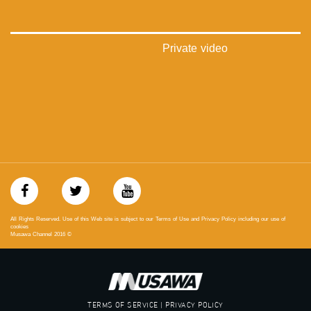
‪#‎Equality‬
‪#‎égalité‬
‫#‏مساواة‬
‫#‏حق‬
Private video
‫#‏عدالة‬
‫#‏تساوٍ‬
‫#‏تعادل‬
‫#‏تماثل‬
‫#‏تسوية‬
‫#‏معادلة‬
All Rights Reserved. Use of this Web site is subject to our Terms of Use and Privacy Policy including our use of
cookies
Musawa Channel
2016
©
TERMS OF SERVICE | PRIVACY POLICY