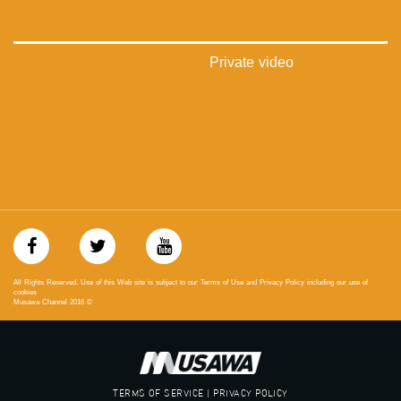
‫#‏تساوٍ‬
‫#‏تعادل‬
‫#‏تماثل‬
‫#‏تسوية‬
Private video
‫#‏معادلة‬
All Rights Reserved. Use of this Web site is subject to our Terms of Use and Privacy Policy including our use of
cookies
Musawa Channel
2016
©
TERMS OF SERVICE | PRIVACY POLICY