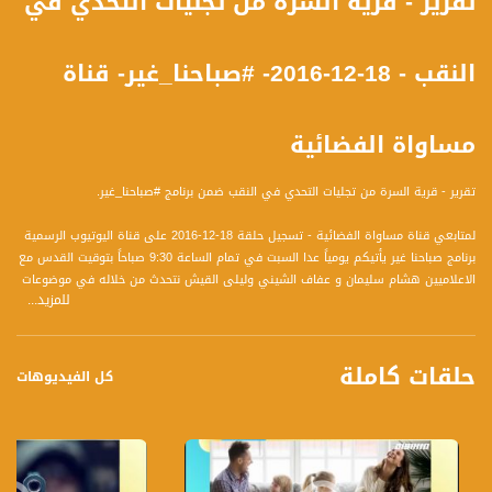
تقرير - قرية السرة من تجليات التحدي في
النقب - 18-12-2016- #صباحنا_غير- قناة
مساواة الفضائية
تقرير - قرية السرة من تجليات التحدي في النقب ضمن برنامج #صباحنا_غير.
لمتابعي قناة مساواة الفضائية - تسجيل حلقة 18-12-2016 على قناة اليوتيوب الرسمية
برنامج صباحنا غير يأتيكم يومياً عدا السبت في تمام الساعة 9:30 صباحاً بتوقيت القدس مع
الاعلاميين هشام سليمان و عفاف الشيني وليلى القيش نتحدث من خلاله في موضوعات
للمزيد...
كثيرة ومتنوعة وضيوف مختلفين كل يوم
قناة مساواة الفضائية، صوت فلسطينيي الداخل - لاول مرة منذ ٧٠ عام
حلقات كاملة
كل الفيديوهات
قناة مساواة الفضائية تبث عبر الحيّز الفضائي الفلسطيني PalSat وعلى مدار القمر
NileSat من خلال التردد التالي :
Downlink frequency - الترد :
12645 MHZ