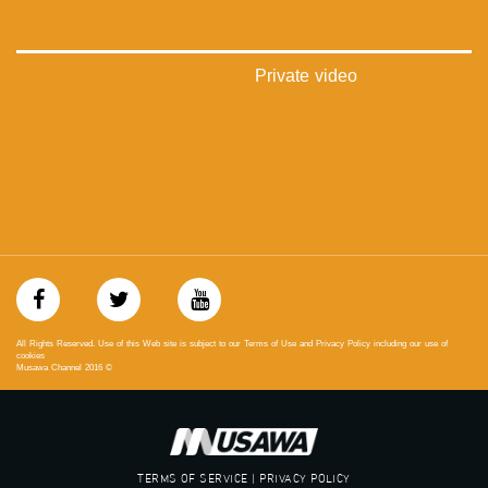
‪#‎mosawah‬
#musawa
#musawachannel
mosawah.com#
Private video
#musawachannel.com
‪#‎Equality‬
‪#‎égalité‬
‫#‏مساواة‬
‫#‏حق‬
‫#‏عدالة‬
‫#‏تساوٍ‬
‫#‏تعادل‬
‫#‏تماثل‬
‫#‏تسوية‬
‫#‏معادلة‬
All Rights Reserved. Use of this Web site is subject to our Terms of Use and Privacy Policy including our use of
cookies
Musawa Channel
2016
©
TERMS OF SERVICE | PRIVACY POLICY