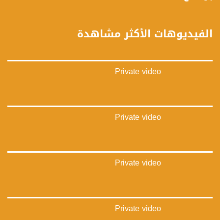
بينترست:
https://www.pinterest.com/musawachannel
الفيديوهات الأكثر مشاهدة
فيميو:
https://vimeo.com/musawachannel
Private video
غوغل+:
://plus.google.com/u/0/b/115185778161375637310/115185778161375637310/posts/p/pub?
_ga=1.123333704.2101815806.1418341384
#_٤٨
Private video
48_#
‫#‏فلسطين_٤٨‬
‫#‏فلسطين_48‬
‪falasteen_48#‎‬
Private video
‫#‏عرب_٤٨
‪‎arab_48#‬
‫#‏تواصل‬
‫#‏اكسر_حصارك‬
‫#‏بلشنا_نرجع‬
Private video
‫#‏شعب_واحد‬