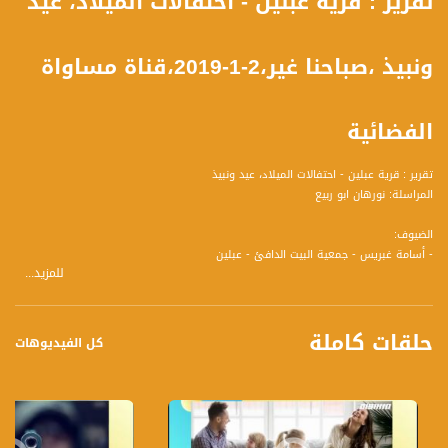
تقرير : قرية عبلين - احتفالات الميلاد، عيد
ونبيذ ،صباحنا غير،2-1-2019،قناة مساواة
الفضائية
تقرير : قرية عبلين - احتفالات الميلاد، عيد ونبيذ
المراسلة: نورهان ابو ربيع
الضيوف:
- أسامة غبريس - جمعية البيت الدافئ - عبلين
للمزيد...
- يوسف حيدر - ناشط اجتماعي و سياسي - عبلين
- سامي مبرشم - فنان تشكيلي
حلقات كاملة
كل الفيديوهات
تسجيل حلقة 2-1-2019 على قناة اليوتيوب الرسمية