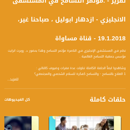
تقرير - .مؤتمر التسامح في المستشفى
الانجليزي - ازدهار ابوليل ، صباحنا غير،
19.1.2018 - قناة مساواة
نظم في المستشفى الإنجليزي في الناصرة مؤتمر التسامح وهذا بحضور د. روبرت انرايت
مؤسس جمعية التسامح العالمية .
وشاهدوا ابضآ الحلقة الكاملة تناولت عدة فقرات وضيوف كالتالي :
1 العلاج بالتسامح - والتسامح كفكرة للسلام الشخصي والمجتمعي؟
للمزيد...
ضيف الفقرة :
د. كمال فرحات، طبيب نفسي مدير قسم الصحة النفسية بمستشفى الإنجليزي
2 قسيمة الراتب - الاذن السنوي
حلقات كاملة
ضيف الفقرة
كل الفيديوهات
كمال ابو احمد، رئيس مجلس عمال لواء الناصرة
3 افتتاح بيت المسنين البلدة القديمة
ضيف الفقرة :
الحاج سمير سعد، عضو المجلس البلدي الناصرة
سعيد عابد، بلدية الناصرة قسم الرفاه الاجتماعي