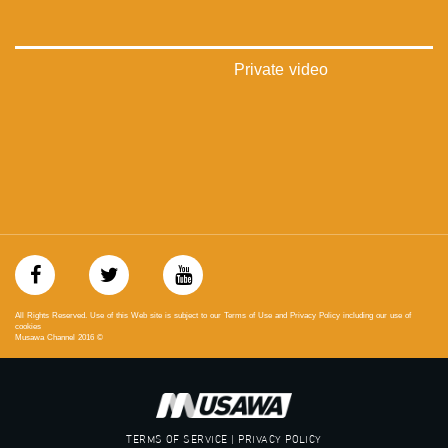
#_٤٨
48_#
‫#‏فلسطين_٤٨‬
‫#‏فلسطين_48‬
Private video
‪falasteen_48#‎‬
‫#‏عرب_٤٨
‪‎arab_48#‬
‫#‏تواصل‬
‫#‏اكسر_حصارك‬
‫#‏بلشنا_نرجع‬
‫#‏شعب_واحد‬
‪#‎mosawah‬
#musawa
#musawachannel
mosawah.com#
#musawachannel.com
All Rights Reserved. Use of this Web site is subject to our Terms of Use and Privacy Policy including our use of
‪#‎Equality‬
cookies
Musawa Channel
2016
©
‪#‎égalité‬
‫#‏مساواة‬
‫#‏حق‬
‫#‏عدالة‬
‫#‏تساوٍ‬
TERMS OF SERVICE | PRIVACY POLICY
‫#‏تعادل‬