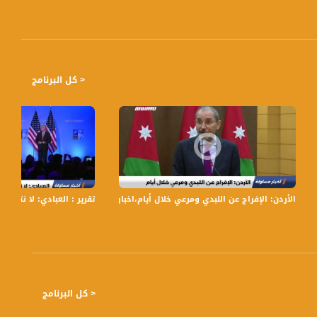
< كل البرنامج
الأردن: الإفراج عن اللبدي ومرعي خلال أيام،اخبار مساواة 04.11.2019، قناة مساواة
تقرير : العبادي: لا نتعاطف مع ع
حاً بتوقيت القدس مع الاعلاميين عفاف شيني ودريد لداوي وليلى قيش نتحدث من خلاله في موضوعات كثيرة ومتنوعة وضيوف
< كل البرنامج