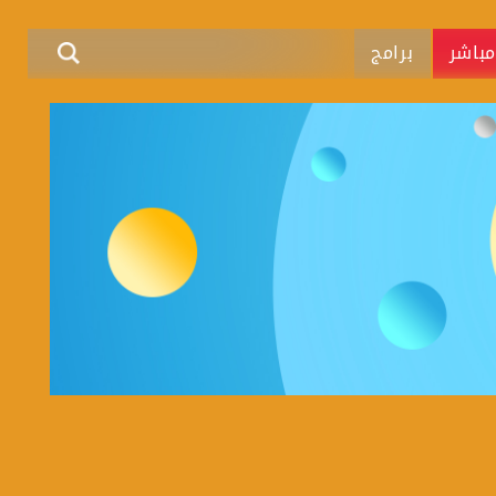
باشر
برامج