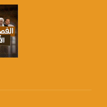
Downlink frequency - الترد
12645 MHZ
Polarity - الاستقطاب:
Horizontal
Symb.Rate - معدل الترميز:
27.500 MS/s
FEC - تصحيح الخطأ :
5/6
عربسات Arabsat Badr 4 at 26.0 east
صفحة ا
DL: 11958 H
SR: 27500
FEC: 5/6
للتواصل:
بريد الكتروني: