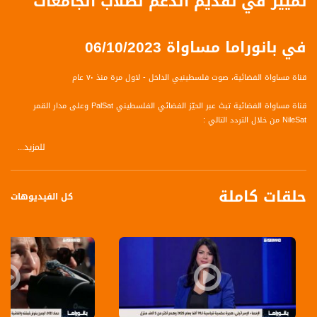
تمييز في تقديم الدعم لطلاب الجامعات
في بانوراما مساواة 06/10/2023
قناة مساواة الفضائية، صوت فلسطينيي الداخل - لاول مرة منذ ٧٠ عام
قناة مساواة الفضائية تبث عبر الحيّز الفضائي الفلسطيني PalSat وعلى مدار القمر
NileSat من خلال التردد التالي :
للمزيد...
Nilesat at 8.0 east (Musawa SD)
Frequency: 12645 H
حلقات كاملة
Symbol Rate: 27500
كل الفيديوهات
FEC: 3/4
Nilesat at 7.0 east (Musawa HD)
Frequency: 11564 H
Symbol Rate: 27500
FEC: 3/4