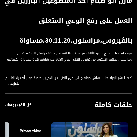
مازن أبو صيام أحد المتطوعين البارزين في
العمل على رفع الوعي المتعلق
بالڤيروس،مراسلون،30.11.20،مساواة
صوت ام دعاء الجريح يدعو الآلاف من مجتمعنا لتسجيل موقف رافض للعنف- ضمن
#مراسلون لحلقة الثلاثون من تشرين الثاني لعام 2020 عبر شاشة قناة مساواة الفضائية
"منذ انتشر الوباء صار النقاش حوله جدلي في الكثير من الأحيان، خاصة حول أهمية الالتزام
للمزيد...
بالتعليمات الوقائية وتذويت نمط الحياة الحالي في الروتين اليومي عند الناس.
حلقات كاملة
د. مازن أبو صيام الذي كان أحد المتطوعين البارزين في العمل على رفع الوعي المتعلق
كل الفيديوهات
بالڤيروس في بلدات الجنوب."
" د مازن أبو صيام - مدير قسم الصحة - مجلس القيصوم
Private video