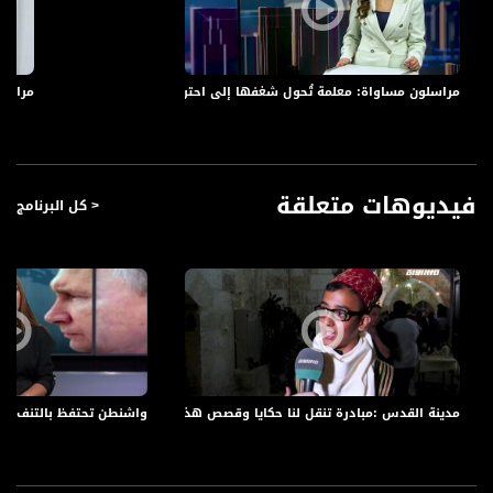
#مراسلون يأتيكم كل اثنين الساعة 18:30 بتوقيت القدس والاعادة ايام الاثنين والاربعاء
الساعة
21:30 والخميس الساعة 18:30 عبر شاشة قناة مساواة الفضائية
مراسلون مساواة: معلمة تُحول شغفها إلى احتراف وسهيلة شاهين مؤسسة أو
مراسلو
قناة مساواة الفضائية، صوت فلسطينيي الداخل - لاول مرة منذ ٧٠ عام
قناة مساواة الفضائية تبث عبر الحيّز الفضائي الفلسطيني PalSat وعلى مدار القمر
NileSat من خلال التردد التالي :
فيديوهات متعلقة
< كل البرنامج
Downlink frequency - الترد :
12645 MHZ
Polarity - الاستقطاب:
Horizontal
Symb.Rate - معدل الترميز:
27.500 MS/s
مدينة القدس :مبادرة تنقل لنا حكايا وقصص هذه البلدة من حكواتي السرايا الصغير 
واشنطن تحتفظ بالتنف لـ«مراقبة
FEC - تصحيح الخطأ :
5/6