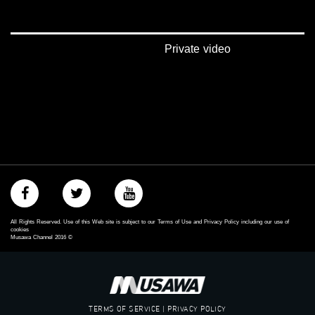
#بلشنا_نرجع
#شعب_واحد
#mosawah
#musawa
Private video
#musawachannel
mosawah.com#
#musawachannel.com
#Equality
#égalité
#مساواة
#حق
#عدالة
#تساوٍ
#تعادل
#تماثل
#تسوية
All Rights Reserved. Use of this Web site is subject to our Terms of Use and Privacy Policy including our use of
#معادلة
cookies
Musawa Channel
2016
©
TERMS OF SERVICE | PRIVACY POLICY