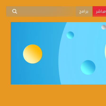
باشر
برامج