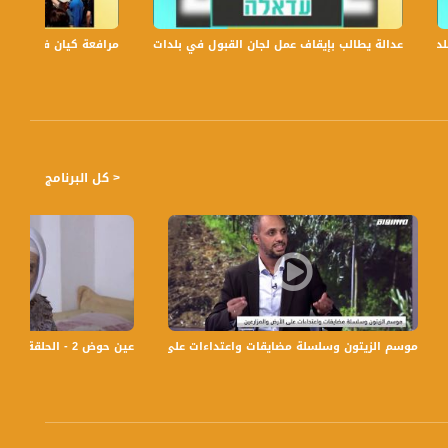
حاً بتوقيت القدس مع الاعلاميين عفاف شيني ودريد لداوي وليلى قيش نتحدث من خلاله في موضوعات كثيرة ومتنوعة وضيوف
عدالة يطالب بإيقاف عمل لجان القبول في بلدات الجليل والنقب،الكاملة،صباحنا غير،6
مرافعة كيان في الولايات
< كل البرنامج
 غير -16.10.2017 - مساواة
عين حوض 2 - الحلقة السادسة والثلاثين - #مجازين - قناة مساواة الفضائية - Musawa Channel
موسم الزيتون وسلسلة مضايقات واعتداءات على الأرض والمزارعين،مغيرة يونس، سام