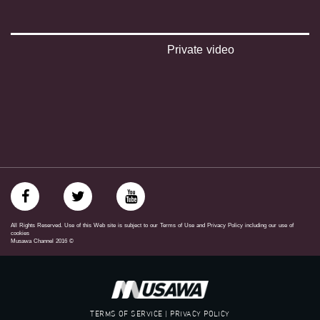
#musawachannel
mosawah.com#
#musawachannel.com
‪#‎Equality‬
Private video
‪#‎égalité‬
‫#‏مساواة‬
‫#‏حق‬
‫#‏عدالة‬
‫#‏تساوٍ‬
‫#‏تعادل‬
‫#‏تماثل‬
‫#‏تسوية‬
‫#‏معادلة‬
All Rights Reserved. Use of this Web site is subject to our Terms of Use and Privacy Policy including our use of
cookies
Musawa Channel
2016
©
TERMS OF SERVICE | PRIVACY POLICY