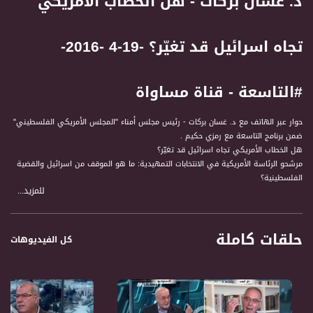
د. غسان بركات - هل الخطاب الأمريكي
تجاه اسرائيل قد تغيّر؟ -19-4 -2016-
#التاسعة - قناة مساواة
حوار عبر الهاتف مع د. غسان بركات - رئيس مجلس أمناء "المجلس الأمريكي الفلسطيني"
ضمن برنامج التاسعة مع رمزي حكيم .
هل الخطاب الأمريكي تجاه اسرائيل قد تغيّر؟
مرشحو الرئاسة الأمريكية في الانتخابات التمهيدية: ما هو الموقف من اسرائيل والقضية
الفلسطينية؟
للمزيد...
ضيوف الحلقة هم :
حلقات كاملة
1- د. غسان بركات - رئيس مجلس أمناء "المجلس الأمريكي الفلسطيني" عبر الهاتف
كل الفيديوهات
2- عضو الكنيست عايدة توما
3- الصحفي منيب فارس
4- رضا جابر، مركز "أمان"
5- بشير شلش - شاعر، صاحب دار "راية" للنشر