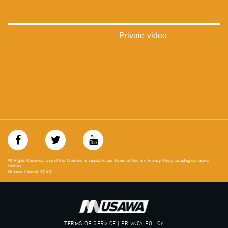
‫#‏تعادل‬
‫#‏تماثل‬
‫#‏تسوية‬
‫#‏معادلة‬
Private video
All Rights Reserved. Use of this Web site is subject to our Terms of Use and Privacy Policy including our use of
cookies
Musawa Channel
2016
©
TERMS OF SERVICE | PRIVACY POLICY