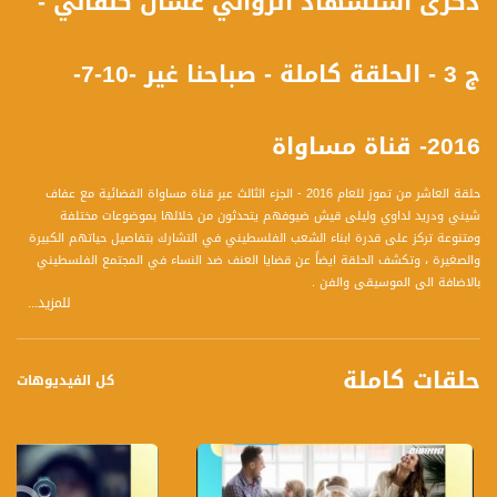
ذكرى استشهاد الروائي غسان كنفاني -
ج 3 - الحلقة كاملة - صباحنا غير -10-7-
2016- قناة مساواة
حلقة العاشر من تموز للعام 2016 - الجزء الثالث عبر قناة مساواة الفضائية مع عفاف
شيني ودريد لداوي وليلى قيش ضيوفهم يتحدثون من خلالها بموضوعات مختلفة
ومتنوعة تركز على قدرة ابناء الشعب الفلسطيني في التشارك بتفاصيل حياتهم الكبيرة
والصغيرة ، وتكشف الحلقة ايضاً عن قضايا العنف ضد النساء في المجتمع الفلسطيني
بالاضافة الى الموسيقى والفن .
للمزيد...
قناة مساواة الفضائية، صوت فلسطينيي الداخل - لاول مرة منذ ٧٠ عام
حلقات كاملة
قناة مساواة الفضائية تبث عبر الحيّز الفضائي الفلسطيني PalSat وعلى مدار القمر
كل الفيديوهات
NileSat من خلال التردد التالي :
Downlink frequency - الترد :
12645 MHZ