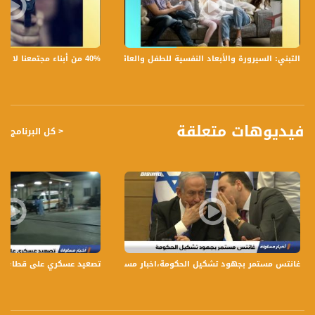
Polarity - الاستقطاب:
Horizontal
Symb.Rate - معدل الترميز:
40% من أبناء مجتمعنا لا يشعرون بالأمان في بلداتهم!،الكاملة،صباحنا غير،28.6.2019،قناة مساواة
التبني: السيرورة والأبعاد النفسية للطفل والعائلة،الكاملة،صباحنا غير،30.6.2019،قناة مساواة
27.500 MS/s
FEC - تصحيح الخطأ :
5/6
فيديوهات متعلقة
< كل البرنامج
عربسات Arabsat Badr 4 at 26.0 east
DL: 11958 H
SR: 27500
FEC: 5/6
للتواصل:
بريد الكتروني:
غانتس مستمر بجهود تشكيل الحكومة،اخبار مساواة 22.11.2019، قناة مساواة
تصعيد عسكري على قطاع غزة وقصف مت
anafalasteeni@musawachannel.com
للتفاعل: