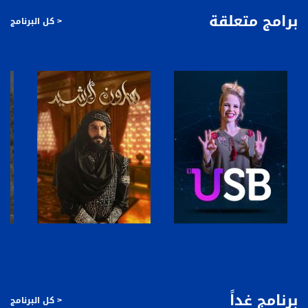
الإعلاميين فادي زغايرة، عفاف شيني وإيمان بسيوني.
برامج متعلقة
< كل البرنامج
قناة مساواة الفضائية، صوت فلسطينيي الداخل - لاول مرة منذ ٧٠ عام
قناة مساواة الفضائية تبث عبر الحيّز الفضائي الفلسطيني PalSat وعلى مدار القمر
NileSat من خلال التردد التالي :
Downlink frequency - الترد :
12645 MHZ
Polarity - الاستقطاب:
Horizontal
Symb.Rate - معدل الترميز:
27.500 MS/s
FEC - تصحيح الخطأ :
صفحة البرنامج
صفحة البرنامج
5/6
عربسات Arabsat Badr 4 at 26.0 east
برنامج غداً
< كل البرنامج