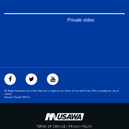
بينترست:
https://www.pinterest.com/musawachannel
Private video
فيميو:
https://vimeo.com/musawachannel
غوغل+:
://plus.google.com/u/0/b/115185778161375637310/115185778161375637310/posts/p/pub?
_ga=1.123333704.2101815806.1418341384
#_٤٨
48_#
‫#‏فلسطين_٤٨‬
‫#‏فلسطين_48‬
‪falasteen_48#‎‬
All Rights Reserved. Use of this Web site is subject to our Terms of Use and Privacy Policy including our use of
‫#‏عرب_٤٨
cookies
Musawa Channel
2016
©
‪‎arab_48#‬
‫#‏تواصل‬
‫#‏اكسر_حصارك‬
‫#‏بلشنا_نرجع‬
‫#‏شعب_واحد‬
TERMS OF SERVICE | PRIVACY POLICY
‪#‎mosawah‬