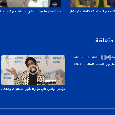
الفضائي الفلسطيني PalSat وعلى مدار القمر NileSat من خلال التردد التالي :
4-7-2016 - قناة مساواة الفضائية
عيد الفطر ما بين الماضي والحاضر- ج 8 - الحلقة كاملة - #رمضان_بالبلد -2-7-2016 - مساواة
 :
متعلقة
 كاملة -15-4-2016- قناة مساواة الفضائية
مؤتمر ابيكس :كن مؤثرا: تأثير المهارات وانعكاساتها عل