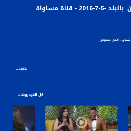
سهرة عيد الفطر السعيد - ج 7 - الحلقة كاملة - #رمضان_بالبلد -5-7-2016 - قناة مساواة
للمزيد...
كل الفيديوهات
 فيها نخبة واسعة من الفنانين، وأبرز الشخصيات الاجتماعية والسياسية في الساحة