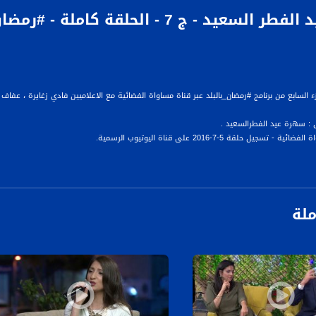
 : سهرة عيد الفطرالسعيد .
سجيل حلقة 5-7-2016 على قناة اليوتيوب الرسمية.
ملة
لد" ، يبث مساء كل يوم، عبر قناة مساواة، على مدار ساعتين في الخيمة الرمضانية، التي نستضيف
خل، لقاءات مميزة، مع الإعلاميين، فادي زغايرة، عفاف شيني وإيمان بسيوني.
ة، صوت فلسطينيي الداخل - لاول مرة منذ ٧٠ عام