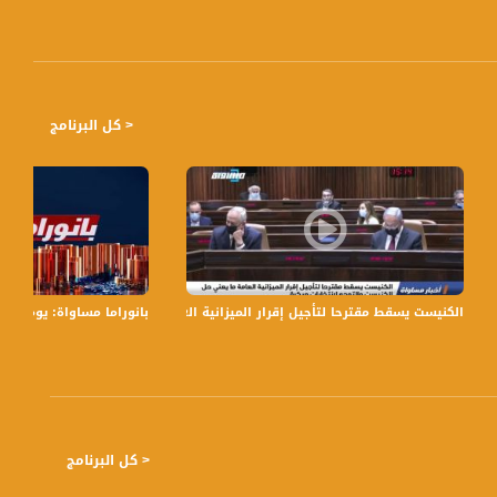
< كل البرنامج
يلم لم تحضروه ’’ ،عامر حليحل،شو بالبلد، 8.2.2018
الكنيست يسقط مقترحا لتأجيل إقرار الميزانية العامة ما يعني حل الكنيست والتوجه لا
بانوراما مساواة: يوم الل
< كل البرنامج