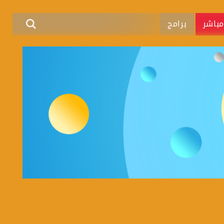
باشر
برامج