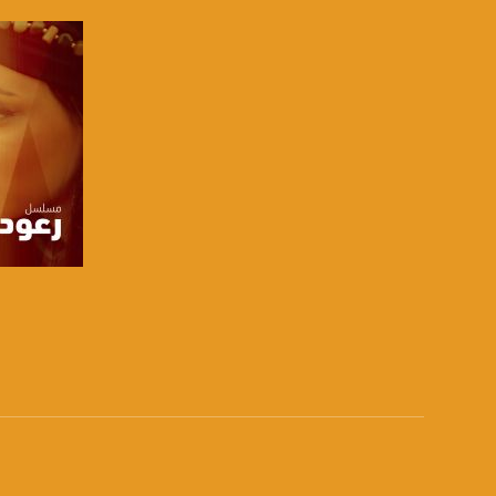
FEC: 5/6
للتواصل:
بريد الكتروني:
usawachannel.com
للتفاعل:
الموقع الالكتروني:
sawachannel.com
فيسبوك:
com/musawachannel
صفحة ا
تويتر:
.com/musawachannel
يوتيوب:
X8PX53ek2Zg/feed
بينترست: