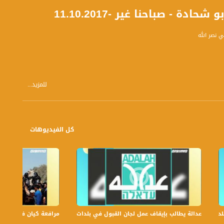
 - صباحنا غير -11.10.2017
ي نصر الله
للمزيد...
كل الفيديوهات
حاً بتوقيت القدس مع الاعلاميين عفاف شيني ودريد لداوي وليلى قيش نتحدث من خلاله في موضوعات كثيرة ومتنوعة وضيوف
عدالة يطالب بإيقاف عمل لجان القبول في بلدات الجليل والنقب،الكاملة،صباحنا غير،6
مرافعة كيان في الولايات