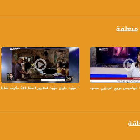
ة، صوت فلسطينيي الداخل - لاول مرة منذ ٧٠ عام
الفضائي الفلسطيني PalSat وعلى مدار القمر NileSat من خلال التردد التالي :
متعلقة
 :
ميس عربي انجليزي ممنوعة! - نسرين مرقس - التاسعة - 7-7-2017 - قناة مساواة
’’ مؤيد عليان مؤيد لمعايير المقاطعة ..كيف تقاطعوا ف
لقة