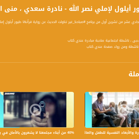
 أيلول لإملي نصر الله - نادرة سعدي ، منى ابو شحادة
دي عشر من تشرين أول من برنامج #صباحنا_غير تناولت الحديث عن رواية قرأتها طيور أيلول إمل
دبى ، ناشطة اجتماعية صاحبة مبادرة عندي كتاب
 ناشطة ومن رواد صفحة عندي كتاب
لمحاور التالية :
ملة
برنامج #صباحنا_غير يأتيكم يومياً عدا السبت في تمام الساعة 9:00 صبا
40% من أبناء مجتمعنا لا يشعرون بالأمان في بلداتهم!،الكاملة،صباحنا غير،28.6.2019،قناة مساواة
لأبعاد النفسية للطفل والعائلة،الكاملة،صباحنا غير،30.6.2019،قناة مساواة