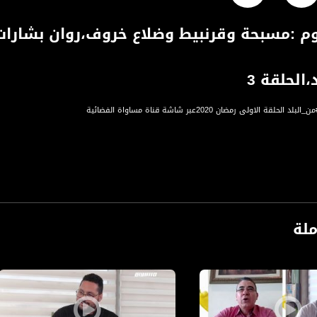
م :مسبحة وقرنبيط وضلاع خروف،روان بشارات،
الحلقة 3
قة الاولى رمضان 2020عبر شاشة قناة مساواة الفضائية
ل الثالث من مهجرين قرية معلول
ملة
ة، صوت فلسطينيي الداخل - لاول مرة منذ ٧٠ عام
الفضائي الفلسطيني PalSat وعلى مدار القمر NileSat من خلال التردد التالي :
 :