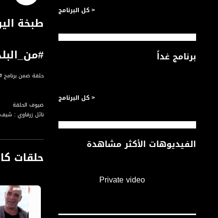
< كل البرنامج
طبخة اليو
#من_البلد،
برنامج غداً
حلقة ضمن برنامج #من_البلد الحل
< كل البرنامج
ضيوف الحلقة
نائل زرقاوي : شيف
روان بشارات - الجي
الفيديوهات الأكثر مشاهدة
حلقات كا
تقديم: ربيع خوري
قناة مساواة الفضائي
Private video
قناة مساواة الفضائية تبث عبر الحيّز 
Downlink frequency - الترد
12645 MHZ