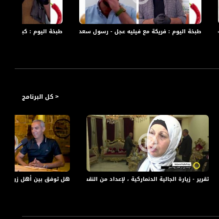
 #من_البلد،28
طبخة اليوم : فريكة مع فيليه عجل - رسول سعدة،قرية ميعار،الكاملة،برنامج #من_ا
طبخة اليوم : كبسة - سليم
< كل البرنامج
تقرير - زيارة الجالية الدنماركية ، لإعداد من النقب رواد أعمال - #صباحنا غير - 13-3-2017 - مساواة
هل توفق بين أهل زوجك أو أ