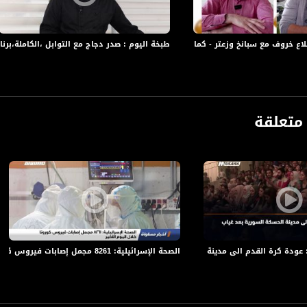
اع خروف مع سبانخ وزعتر - كمال سليمان،قرية سحماتا،الكاملة،برنامج #من_البلد،29
طبخة اليوم : صدر دجاج مع التوابل ،الكاملة،برنامج
متعلقة
الصحة الإسرائيلية: 8261 مجمل إصابات فيروس كورونا خلال اليوم الأخير،اخبارمساواة،02.02.21،قناة مساواة
anafalasteeni@m