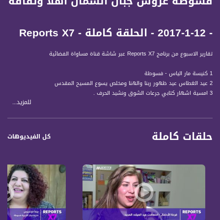
فسوطة عروس جبال الشمال أهلآ وثقافة
- 12-1-2017 - الحلقة كاملة - Reports X7
تقارير الاسبوع من برنامج Reports X7 عبر شاشة قناة مساواة الفضائية
1 كنيسة مار الياس - فسوطة
2 عيد الغطاس عيد ظهور ربنا والهنا ومخلص يسوع المسيح المقدس
3 امسية اشهار كتابي جرعات الشوق ونشيد الحرف .
للمزيد...
4 كونسيرت تخليدآ وتكريمآ للفنان زكي ناصيف
5 فسوطة عروس جبال الشمال أهلآ وثقافة
6 المؤتمر السنوي لجمعية تواصل - بيت العئلة الخاص
حلقات كاملة
7 مدرسة آفاق كفر مندا : مؤتمر المواطن العربي بين المواطنة الكاملة والمنقوصة
كل الفيديوهات
8 أحول الزراعة في مرج بن عامر
9 تظاهرة طلاب المحاماة احتجاجآ على امتحانات النقابة
10 اجتماع جودة البيئة وتكرم الجوالة
قناة مساواة الفضائية، صوت فلسطينيي الداخل - لاول مرة منذ ٧٠ عام
قناة مساواة الفضائية تبث عبر الحيّز الفضائي الفلسطيني PalSat وعلى مدار القمر
NileSat من خلال التردد التالي :