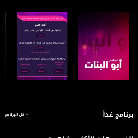
www.musawachannel.com
فيسبوك:
https://www.facebook.com/musawachannel
تويتر:
https://twitter.com/musawachannel
يوتيوب:
https://www.youtube.com/channel/UCwJbDUmIxc-JX8PX53ek2Zg/feed
بينترست:
https://www.pinterest.com/musawachannel
فيميو:
صفحة البرنامج
صفحة البرنامج
https://vimeo.com/musawachannel
غوغل+:
برنامج غداً
< كل البرنامج
://plus.google.com/u/0/b/115185778161375637310/115185778161375637310/posts/p/pub?
_ga=1.123333704.2101815806.1418341384
#_٤٨