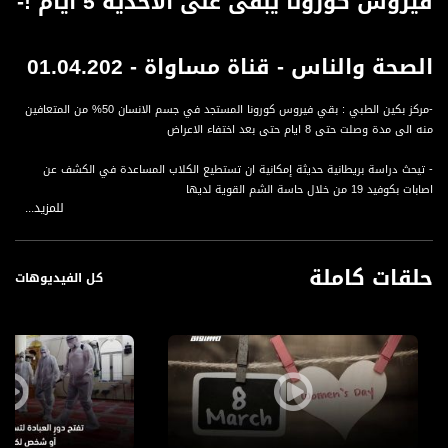
فيروس كورونا يبقى على الاحذية 5 ايام !-
الصحة والناس - قناة مساواة - 01.04.202
-مركز بكين الطبي : بقي فيروس كورونا المستجد في جسم الانسان 50% من المتعافين
منه الى مدة وصلت حتى 8 ايام حتى بعد اختفاء الاعراض
- تيحث دراسة بريطانية حديثة إمكانية ان تستطيع الكلاب المساعدة في الكشف عن
اصابات بكوفيد 19 من خلال حاسة الشم القوية لديها
للمزيد...
- ينصح اخصائيو الامراض المعدية بخلع الحذاء قبل الدخول للمنزل حيث يمكن لفيروس
كورونا المستجد البقاء على الاحذية لمدة 5 ايام
حلقات كاملة
كل الفيديوهات
قناة مساواة الفضائية، صوت فلسطينيي الداخل - لاول مرة منذ ٧٠ عام
قناة مساواة الفضائية تبث عبر الحيّز الفضائي الفلسطيني PalSat وعلى مدار القمر
NileSat من خلال التردد التالي :
Downlink frequency - الترد :
12645 MHZ
Polarity - الاستقطاب: