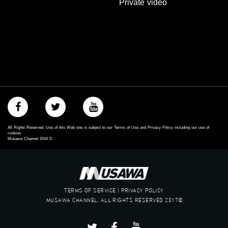
Private video
‫#‏تسوية‬
‫#‏معادلة‬
All Rights Reserved. Use of this Web site is subject to our Terms of Use and Privacy Policy including our use of
cookies
Musawa Channel
2016
©
TERMS OF SERVICE | PRIVACY POLICY
©2017 MUSAWA CHANNEL. ALL RIGHTS RESERVED.