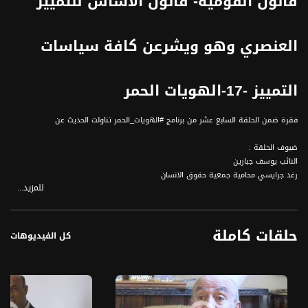
قانون القومية- قانون الاساس للتمييز
العنصري وهو ويشرعن كافة سياسات
التمييز -17-الهويات الحمر
فقرة ضمن الحلقة السابع عشر من برنامج #الهويات_الحمر تناولت الحديث عن
ضيوف الحلقة :
النائب يوسف جبارين
رغد جرايسي محامية جمعية حقوق الانسان
للمزيد...
#الهويات_الحمر هو سلسلة من التحقيقات الصحافيّة تلقي الضوء على التحديات اليوميّة
التي يواجهها فلسطينيو الـ 48 في عددٍ من المجالات. تستمد السلسة تسميتها من
حلقات كاملة
"الهنود الحمر"، وهي التسمية التي تُطلق على عرقيات السكان الأصليين للأمريكيتين قبل
كل الفيديوهات
عصر كريستوفر كولومبوس. هذه التسمية تؤكد على أصلانيّة فلسطيني الـ 48، وعلى
أحقيتهم بالمكان. تعكس السلسلة صراع الهوية الذي يمر به فلسطيني الـ 48، من خلال
تسليط الضوء على التحديات بطريقة مختلفة وخاصة، حيث سيخرج طاقم البرنامج لبحث
التحدي والتطرق له من عدة جوانب، خلال البرنامج سنستضيف عددًا من المحللين، من
العرب واليهود، ونعمل على مواجهة الرواية الفلسطينية بالمغايرة والنقيضة الإسرائيلية