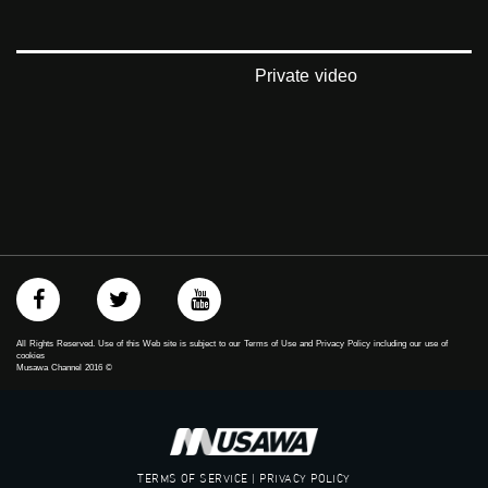
#musawachannel
mosawah.com#
#musawachannel.com
‪#‎Equality‬
Private video
‪#‎égalité‬
‫#‏مساواة‬
‫#‏حق‬
‫#‏عدالة‬
‫#‏تساوٍ‬
‫#‏تعادل‬
‫#‏تماثل‬
‫#‏تسوية‬
‫#‏معادلة‬
All Rights Reserved. Use of this Web site is subject to our Terms of Use and Privacy Policy including our use of
cookies
Musawa Channel
2016
©
TERMS OF SERVICE | PRIVACY POLICY