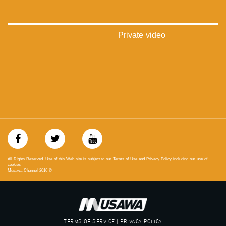
://plus.google.com/u/0/b/115185778161375637310/115185778161375637310/posts/p/pub?
_ga=1.123333704.2101815806.1418341384
#_٤٨
Private video
48_#
‫#‏فلسطين_٤٨‬
‫#‏فلسطين_48‬
‪falasteen_48#‎‬
‫#‏عرب_٤٨
‪‎arab_48#‬
‫#‏تواصل‬
‫#‏اكسر_حصارك‬
‫#‏بلشنا_نرجع‬
‫#‏شعب_واحد‬
‪#‎mosawah‬
#musawa
All Rights Reserved. Use of this Web site is subject to our Terms of Use and Privacy Policy including our use of
#musawachannel
cookies
Musawa Channel
2016
©
mosawah.com#
#musawachannel.com
‪#‎Equality‬
‪#‎égalité‬
‫#‏مساواة‬
TERMS OF SERVICE | PRIVACY POLICY
‫#‏حق‬