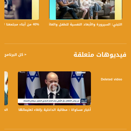
5 ما هو رايك بالمجموعة وتطورها وهل كنت ستعيد التجربة بالارشاد ؟
6 رسالتك كشاب للشباب الاصغر منك سنا؟
اسئلة لنا ومحمد :
40% من أبناء مجتمعنا لا يشعرون بالأمان في بلداتهم!،الكاملة،صباحنا غير،28.6.2019،قناة مساواة
التبني: السيرورة والأبعاد النفسية للطفل والعائلة،الكاملة،صباحنا غير،30.6.2019،قناة مساواة
1 ما الذي دفعكم للمشاركة في دورة القيادة الشابة
2 ماذا جددت لكم من مضامين؟
3 هل فكرة الفيلم لها علاقة بكم بحياتكم بمدارسكم ؟
4 حسب رايكم هل من حل هل من حدود ؟
5 ما هي رسالتكم عبر الفيلم ؟
فيديوهات متعلقة
< كل البرنامج
قناة مساواة الفضائية
تسجيل حلقة 30- 6-2017 على قناة اليوتيوب الرسمية
برنامج #صباحنا_غير يأتيكم يومياً عدا السبت في تمام الساعة 9:30 صباحاً بتوقيت القدس
Deleted video
مع الاعلاميات عفاف شيني ولمى طاطور موسى وليلى قيش نتحدث من خلاله في
موضوعات كثيرة
ومتنوعة وضيوف مختلفين كل يوم .، صوت فلسطينيي الداخل - لاول مرة منذ ٧٠ عام
أخبار مساواة : مطالبة الداخلية بإلغاء تعليماتها بعدم الن
المشهد
قناة مساواة الفضائية تبث عبر الحيّز الفضائي الفلسطيني PalSat وعلى مدار القمر
NileSat من خلال التردد التالي :
Downlink frequency - الترد :