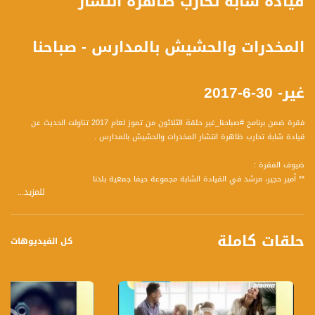
قيادة شابة تحارب ظاهرة انتشار
المخدرات والحشيش بالمدارس - صباحنا
غير- 30-6-2017
فقرة ضمن برنامج #صباحنا_غير حلقة الثلاثون من تموز لعام 2017 تناولت الحديث عن
قيادة شابة تحارب ظاهرة انتشار المخدرات والحشيش بالمدارس .
ضيوف الفقرة :
** أمير حجير، مرشد في القيادة الشابة مجموعة حيفا جمعية بلدنا
للمزيد...
** محمد حجير
** لنا أشقر
حلقات كاملة
وأجاب الضيوف على المحاور التالية :
كل الفيديوهات
اسئلة امير :
1 عرفنا عن المجموعة الدورة وما هي المضامين التي قمت بتمريرها؟
2 كيف تقبل الشباب والشابات المضامين ؟
3 كيف وصلت مع المجموعة الى فكرة الفيلم هل هو نابع من قصص شخصية ؟
4 ما هي الرسائل من الدورة ككل ومن الفيلم بشكل خاص؟