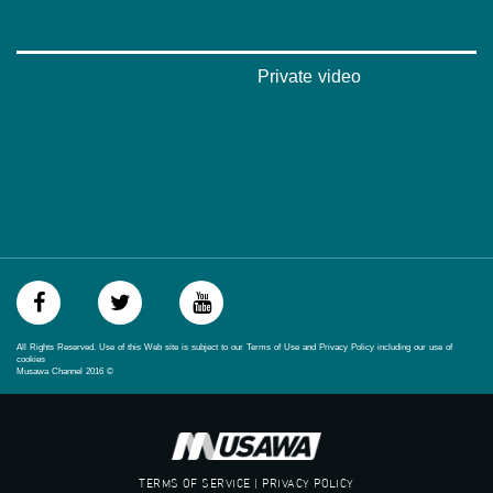
SR: 27500
FEC: 5/6
للتواصل:
Private video
بريد الكتروني:
anafalasteeni@musawachannel.com
للتفاعل:
الموقع الالكتروني:
www.musawachannel.com
فيسبوك:
https://www.facebook.com/musawachannel
All Rights Reserved. Use of this Web site is subject to our Terms of Use and Privacy Policy including our use of
تويتر:
cookies
Musawa Channel
2016
©
https://twitter.com/musawachannel
يوتيوب:
https://www.youtube.com/channel/UCwJbDUmIxc-JX8PX53ek2Zg/feed
TERMS OF SERVICE | PRIVACY POLICY
بينترست: