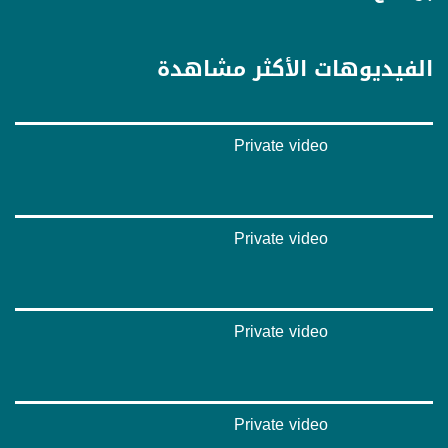
قناة مساواة الفضائية، صوت فلسطينيي الداخل - لاول مرة منذ ٧٠ عام
الفيديوهات الأكثر مشاهدة
قناة مساواة الفضائية تبث عبر الحيّز الفضائي الفلسطيني PalSat وعلى مدار القمر
NileSat من خلال التردد التالي :
Downlink frequency - الترد :
Private video
12645 MHZ
Polarity - الاستقطاب:
Horizontal
Private video
Symb.Rate - معدل الترميز:
27.500 MS/s
FEC - تصحيح الخطأ :
Private video
5/6
عربسات Arabsat Badr 4 at 26.0 east
Private video
DL: 11958 H