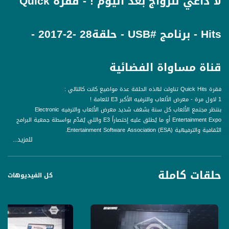
لا داعي للزواج بعد اليوم ! - فقرة Quick
Hits - برنامج #USB - حلقة28 -2-2017 -
قناة مساواة الفضائية
فقرة Quick Hits تناولت لهذه الحلقة عدة مواضيع كانت كالتالي :
1 لاول مرة - معرض الألعاب والترفيه الأكبر E3 للعامة !
بنتظر مجتمع الألعاب كل سنة بشغف شديد معرض الألعاب والترفيه Electronic
Entertainment Expo أو ما يُطلق عليه إختصاراً E3 واللي يُقدّم بواسطة جمعية البرامج
الثقافية والترفيهية Entertainment Software Association (ESA).
للمزيد...
معرض الألعاب والترفيه E3 هو أحد أهم الأحداث السنوية في عالم الألعاب، ففيه تعرض
كل شركة من شركات الألعاب والترفيه الكبيرة خططها المستقبلية وعروض ألعابها
القادمة لمختلف منصّات الألعاب وأنظمة التشغيل المختلفة بما في ذلك الهواتف الذكية،
حلقات كاملة
و غالباً بشتمل هالمعرض على مفاجآت مختلفة وأساليب دعاية متنوعة
كل الفيديوهات
2 Amazon Chime – اجتماع ل 16 شخص اون لاين !
قررت امازون منافسة الكبار في مجال اجتماعات الفيديو ف أطلقت خدمة Chime لمؤتمرات
الفيديو والدردشة الجماعية واللي بتسمح لعشرات المستخدمين الإجتماع سوا ان كان عبر
أجهزة الكمبيوتر أو الأجهزة الذكية.