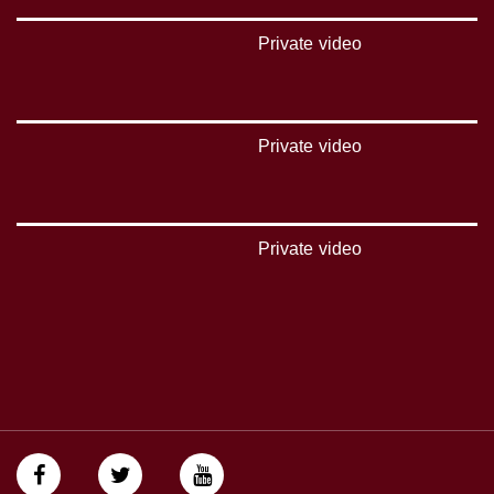
تويتر:
https://twitter.com/musawachannel
Private video
يوتيوب:
https://www.youtube.com/channel/UCwJbDUmIxc-JX8PX53ek2Zg/feed
Private video
بينترست:
https://www.pinterest.com/musawachannel
فيميو:
https://vimeo.com/musawachannel
Private video
غوغل+:
://plus.google.com/u/0/b/115185778161375637310/115185778161375637310/posts/p/pub?
_ga=1.123333704.2101815806.1418341384
#_٤٨
48_#
‫#‏فلسطين_٤٨‬
‫#‏فلسطين_48‬
‪falasteen_48#‎‬
‫#‏عرب_٤٨