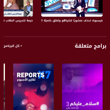
موقع القناة العاشرة
14 مسؤول سوري سابق لصحيفة معاريف "حزب الله يملك أسلحة كيميائية" - معاريف
يتناول البرنامج خبايا الخبر من خلال مقالات مميزة وتحليلات لقضايا منوعة يتنوع بين
فيسبوك تحذف منشورًا لنتنياهو وتعلق خاصيّة المحادثات لديه والسبب؟،بانوراما مساواة،.01.21
خيمة لتدريس الطلاب في تل ع
المواضيع الإقتصادية الإجتماعية أو الثقافية والفنية أيضا “ مقالات حول الأفلام أو قضايا
ثقافية ويستضيف البرنامج كل يوم ضيف يتحدث عن المواضيع الإقليمية أو الإسرائيلية
الفلسطينية ويتطرق لأهم تفاعلات السوشل ميديا .
قناة مساواة الفضائية، صوت فلسطينيي الداخل - لاول مرة منذ ٧٠ عام
برامج متعلقة
< كل البرنامج
قناة مساواة الفضائية تبث عبر الحيّز الفضائي الفلسطيني PalSat وعلى مدار القمر
NileSat من خلال التردد التالي :
Downlink frequency - الترد :
12645 MHZ
Polarity - الاستقطاب:
Horizontal
Symb.Rate - معدل الترميز:
27.500 MS/s
FEC - تصحيح الخطأ :