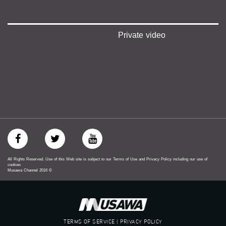
#musawachannel.com
‪#‎Equality‬
‪#‎égalité‬
‫#‏مساواة‬
Private video
‫#‏حق‬
‫#‏عدالة‬
‫#‏تساوٍ‬
‫#‏تعادل‬
‫#‏تماثل‬
‫#‏تسوية‬
‫#‏معادلة‬
All Rights Reserved. Use of this Web site is subject to our Terms of Use and Privacy Policy including our use of
cookies
Musawa Channel
2016
©
TERMS OF SERVICE | PRIVACY POLICY