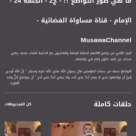
ما هي صور التواضع ؟! - ج2 - الحلقة 24 -
الإمام - قناة مساواة الفضائية -
MusawaChannel
الجزء الثاني من برنامج #الامام الحلقة الرابعة والعشرون مع الداعية الشاب محمد ربعي
تحدثت عن كيف تكون إمام في تواضعك .
التواضع سمة من سمات المؤمنين قال رسول الله صلى الله عليه وسلم: ’’ إنَّ الله أوحى
إليَّ أن تواضعوا حتى لا يفخر أحدٌ على أحد، ولا يبغي أحدٌ على أحدٍ ’’ أن يتواضع كلُّ واحد
للمزيد...
للآخر، ولا يترفَّع عليه، بل يجعله مثله أو يكرمه أكثر
#الامام يوضّح فكرة التدين بشكل عملي فليس شرطًا أن تكونَ إمامًا في المحراب فقط !
حلقات كاملة
يمكن أن تكون إمامًا في التسامحِ والمحبّةِ والبسمة الطيبة... إمامًا في البِرّ, إمامًا في
كل الفيديوهات
الصبر, إماماً في صلة الرحم .. إماماً في محبة الخير وخدمة عباد الله... إماماً في تربية
أبنائك وبناتك... إماماً في حسن الخلق مع أهل بيتك ومع جيرانك.. ومع خلق الله .. إماماً
في إستثمار الوقت..
قناة مساواة الفضائية، صوت فلسطينيي الداخل - لاول مرة منذ ٧٠ عام