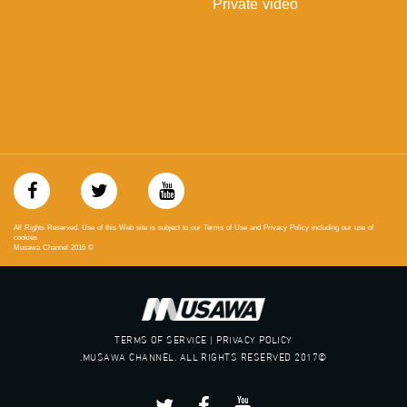
Private video
https://vimeo.com/musawachannel
غوغل+:
://plus.google.com/u/0/b/115185778161375637310/115185778161375637310/posts/p/pub?
_ga=1.123333704.2101815806.1418341384
#_٤٨
48_#
‫#‏فلسطين_٤٨‬
‫#‏فلسطين_48‬
‪falasteen_48#‎‬
‫#‏عرب_٤٨
All Rights Reserved. Use of this Web site is subject to our Terms of Use and Privacy Policy including our use of
‪‎arab_48#‬
cookies
Musawa Channel
2016
©
‫#‏تواصل‬
‫#‏اكسر_حصارك‬
‫#‏بلشنا_نرجع‬
‫#‏شعب_واحد‬
‪#‎mosawah‬
TERMS OF SERVICE | PRIVACY POLICY
#musawa
©2017 MUSAWA CHANNEL. ALL RIGHTS RESERVED.
#musawachannel
mosawah.com#
#musawachannel.com