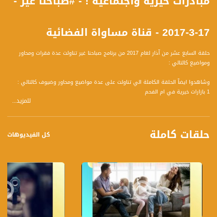
مبادرات خيرية واجتماعية ! - #صباحنا غير -
17-3-2017 - قناة مساواة الفضائية
حلقة السابع عشر من آذار لعام 2017 من برنامج صباحنا غير تناولت عدة فقرات ومحاور
ومواضيع كالتالي :
وشاهدوا ايضآ الحلقة الكاملة الي تناولت على عدة مواضيع ومحاور وضيوف كالتالي :
1 بازارات خيرية في ام الفحم
للمزيد...
ضيوف الفقرة :
** سمير الحلو، ممثل عن لجنة اولياء الأمور المحليه بلجنة البازار الخيري الأول
** اسعد انور جبارين،عامل اجتماعي جماهيري قسم الرفاه الاجتماعي وحكم كرة قدم
حلقات كاملة
2 المسدس على الطاولة
كل الفيديوهات
ضيفة الفقرة :
** ميساء ارشيد ، محامية وشريكة في مبادرة المسدس على الطاولة
3 العادات في تناول الغذاء وأهمية تناول الطعام بالطرق الصحيحة وبالمكان المناسب
ضيف الفقرة :
** احمد صفي ، أخصائي تغذية ومحاضر
4 الجلطة الدماغية
ضيف الفقرة :
** أحمد زعبي، طبيب ميداني