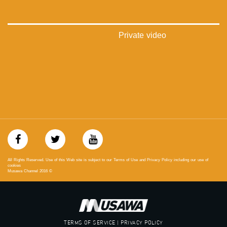
فيميو:
https://vimeo.com/musawachannel
غوغل+:
Private video
://plus.google.com/u/0/b/115185778161375637310/115185778161375637310/posts/p/pub?
_ga=1.123333704.2101815806.1418341384
#_٤٨
48_#
‫#‏فلسطين_٤٨‬
‫#‏فلسطين_48‬
‪falasteen_48#‎‬
‫#‏عرب_٤٨
‪‎arab_48#‬
‫#‏تواصل‬
‫#‏اكسر_حصارك‬
All Rights Reserved. Use of this Web site is subject to our Terms of Use and Privacy Policy including our use of
‫#‏بلشنا_نرجع‬
cookies
Musawa Channel
2016
©
‫#‏شعب_واحد‬
‪#‎mosawah‬
#musawa
#musawachannel
mosawah.com#
TERMS OF SERVICE | PRIVACY POLICY
#musawachannel.com