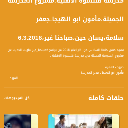
مدرسة قلنسوة الاهلية؛مشروع المدرسة
الجميلة،مأمون ابو الهيجا،جعفر
سلامة،يسان حين،صباحنا غير،6.3.2018
فقرة ضمن حلقة السادس من آذار لعام 2018 من برنامج #صباحنا_غير تناولت الحديث عن
مشروع المدرسة الجميلة في مدرسة قلنسوة الاهلية .
ضيوف الفقرة
مأمون ابو الهيجا ، مدير المدرسة
للمزيد...
جعفر سلامة ، طالب بصف الحادي عشر
بيسان حين، طالبة بالصف السابع
حلقات كاملة
وتحدث الضيوف عن المحاور التالية :
كل الفيديوهات
مأمون
1عن أهمية لمبنى المدرسة على نفسية الطلاب وبالتالي على التحصيل العلمي حدثنا عن
هذا الموضوع؟
2عن الفعاليات المنهجية واللامنهجية التي تقام في المدرسة وتثري الطلاب؟