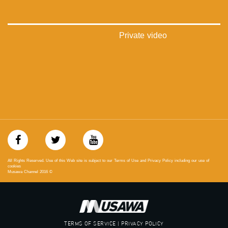
‪falasteen_48#‎‬
‫#‏عرب_٤٨
‪‎arab_48#‬
‫#‏تواصل‬
Private video
‫#‏اكسر_حصارك‬
‫#‏بلشنا_نرجع‬
‫#‏شعب_واحد‬
‪#‎mosawah‬
#musawa
#musawachannel
mosawah.com#
#musawachannel.com
‪#‎Equality‬
‪#‎égalité‬
‫#‏مساواة‬
‫#‏حق‬
All Rights Reserved. Use of this Web site is subject to our Terms of Use and Privacy Policy including our use of
‫#‏عدالة‬
cookies
Musawa Channel
2016
©
‫#‏تساوٍ‬
‫#‏تعادل‬
‫#‏تماثل‬
‫#‏تسوية‬
‫#‏معادلة‬
TERMS OF SERVICE | PRIVACY POLICY