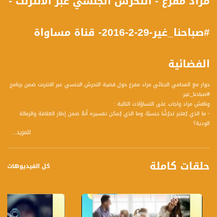
مراد مفرغ - التحرش الجنسي عبر الانترنت -
#صباحنا_غير-29-2-2016- قناة مساواة
الفضائية
حوار مع المحامي الجنائي مراد مفرغ حول قضية التحرش الجنسي عبر الانترنت ضمن برنامج
#صباحنا_غير.
وناقش مراد واجاب على التساؤلات التالية :
- ما الذي يُعتبر تحرُشًا جنسيًا، وما الذي يُمكن تفسيره أنهُ ضمن إطار العلاقة والزمالة
الودية؟
للمزيد...
- في اي الحالات يُعتبر الفعل الذي يقوم بِه الشخص حين يخاطِب الآخر تحرشًا جنسيًا؟
- متى يُعتبر الحديث بين شخصين عبر الانترنت بمثابة تحرُش جنسي؟
- كيف يُمكن للمُتَحَرَش بها أن تُثبت في المحكمة أنَهُ تم التحرُش بها جنسيًا؟
حلقات كاملة
- في أيةِ حالَة يُعتبر الحديث بين شخصين من جنسين مختلفين تحرشًا جنسيًا، وماذا لو كانت
كل الفيديوهات
الفتاة سمحت للشخص أن يُخاطبها بلهجة فيها تحرُش؟
- حدثنا عن القضايا التي قُمتَ بمعالجتها في هذا الإطار وكيف نظرَ إليها الحكام؟
- هل تعرف حالات يفضلن السكون لفترة طويلة عن التحرش بهن من أجل كسب لقمة
العيش، ثُم ينفجرنَ لاحقًا ويتوجهن للشرطة؟
- وما هو معدل الأحكام التي يمكن أن يتعرَض لها المُتحرِش؟