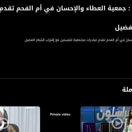
 جمعية العطاء والإحسان في أم الفحم تقدم 
فضيل
حسان في أم الفحم تقدم مبادرات مجتمعية للمسنين مع إقتراب الشهر الفضيل
ة، صوت فلسطينيي الداخل - لاول مرة منذ ٧٠ عام
الفضائي الفلسطيني PalSat وعلى مدار القمر NileSat من خلال التردد التالي :
ملة
Nilesat at 8.
Fr
S
Private video
Nilesat at 7.