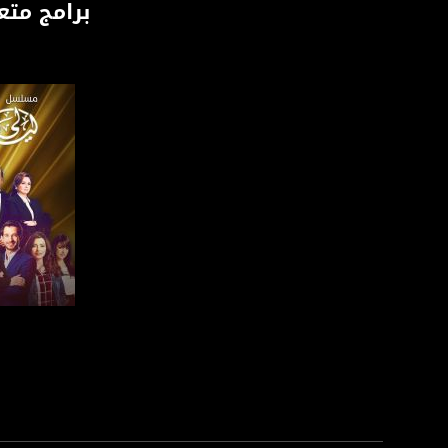
برامج متع
تويتر:
.com/musawachannel
يوتيوب:
X8PX53ek2Zg/feed
بينترست:
com/musawachannel
فيميو:
com/musawachannel
غوغل+:
815806.1418341384
#_٤٨
صفحة ا
48_#
‫#‏فلسطين_٤٨‬
‫#‏فلسطين_48‬
‪falasteen_48#‎‬
‫#‏عرب_٤٨