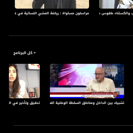
رفح
والكستناء طقوس شتوية والإعاقة لا تمنع الإبداع
مراسلون مساواة : رياضة المشي النسائية في غزة ومتحف
مرا
< كل البرنامج
ية
تشبيك بين الداخل ومناطق السلطة الوطنية الفلسطينية - رائد نصر الله - 26-8-2016-#التاسعة - مساواة
تحقيق وتأخير في المطار بشبهة "مواد متفج