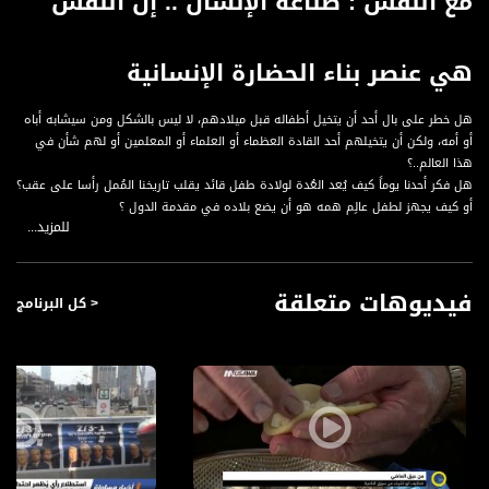
مع النفس : صناعة الإنسان .. إن النفس
هي عنصر بناء الحضارة الإنسانية
هل خطر على بال أحد أن يتخيل أطفاله قبل ميلادهم، لا ليس بالشكل ومن سيشابه أباه
أو أمه، ولكن أن يتخيلهم أحد القادة العظماء أو العلماء أو المعلمين أو لهم شأن في
هذا العالم..؟
هل فكر أحدنا يوماً كيف يُعد العُدة لولادة طفل قائد يقلب تاريخنا المُمل رأسا على عقب؟
أو كيف يجهز لطفل عالِم همه هو أن يضع بلاده في مقدمة الدول ؟
للمزيد...
أو التحضير لطفل مُعلم يقدم روحه وعقله فداءً لتعليم جيل جديد القيم الأخلاقية
والمعرفية؟
إن النفس هي عنصر بناء الحضارة الإنسانية ؛ و الجهل بها سيكون إفسادا لها أولا و
فيديوهات متعلقة
للكون ثانيا .
< كل البرنامج
مع الحلقة الأول من برنامج #مع_النفس بعنوان #صناعة_انسان
و الأستاذ #محمد_ربعي عبر قناة مساواة
قناة مساواة الفضائية، صوت فلسطينيي الداخل - لاول مرة منذ ٧٠ عام