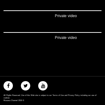
https://vimeo.com/musawachannel​
غوغل+:
Private video
https://plus.google.com/u/0/b/1151857...​
#_٤٨​
48_#
#فلسطين_٤٨​
Private video
#فلسطين_48​
falasteen_48#
#عرب_٤٨​
arab_48#
#تواصل​
#اكسر_حصارك​
#بلشنا_نرجع​
#شعب_واحد​
#mosawah​
#musawa​
#musawachannel​
mosawah.com#
#musawachannel​.com
All Rights Reserved. Use of this Web site is subject to our Terms of Use and Privacy Policy including our use of
cookies
#Equality​
Musawa Channel
2016
©
#égalité​