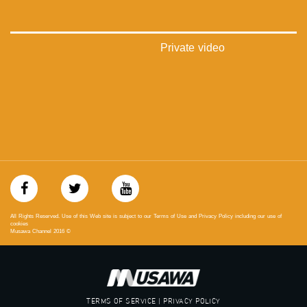
‪#‎égalité‬
‫#‏مساواة‬
‫#‏حق‬
‫#‏عدالة‬
Private video
‫#‏تساوٍ‬
‫#‏تعادل‬
‫#‏تماثل‬
‫#‏تسوية‬
‫#‏معادلة‬
All Rights Reserved. Use of this Web site is subject to our Terms of Use and Privacy Policy including our use of
cookies
Musawa Channel
2016
©
TERMS OF SERVICE | PRIVACY POLICY