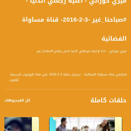
ميري حوراني - اغنية رجعلي الدنيا -
#صباحنا_غير -3-2-2016- قناة مساواة
الفضائية
ميري حوراني - اداء لإغنية بترجعلي الدنيا ضمن برنامج #صباحنا_غير.
لمتابعي قناة مساواة الفضائية - تسجيل حلقة 3-2-2016 على قناة اليوتيوب الرسمية
للمزيد...
برنامج #صباحنا_غير يأتيكم ينخومياً عدا السبت في تمام الساعة 9:30 صباحاً بتوقيت القدس
مع الاعلاميين دريد لداوي و عفاف الشيني نتحدث من خلاله في موضوعات كثيرة ومتنوعة
وضيوف مختلفين كل يوم .
حلقات كاملة
ضيوف الحلقة هم :
كل الفيديوهات
1- خالد دغش - محام وناشط سياسي
2- أحمد صفي - أخصائي علاج طبيعي
3- ميري حوراني - موهبة غنائية
4- ليديا عبود - مدربة تنمية بشرية
5- أمجد بدر - ممثل