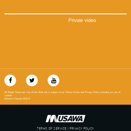
‫#‏شعب_واحد‬
‪#‎mosawah‬
#musawa
#musawachannel
Private video
mosawah.com#
#musawachannel.com
‪#‎Equality‬
‪#‎égalité‬
‫#‏مساواة‬
‫#‏حق‬
‫#‏عدالة‬
‫#‏تساوٍ‬
‫#‏تعادل‬
‫#‏تماثل‬
‫#‏تسوية‬
‫#‏معادلة‬
All Rights Reserved. Use of this Web site is subject to our Terms of Use and Privacy Policy including our use of
cookies
Musawa Channel
2016
©
TERMS OF SERVICE | PRIVACY POLICY