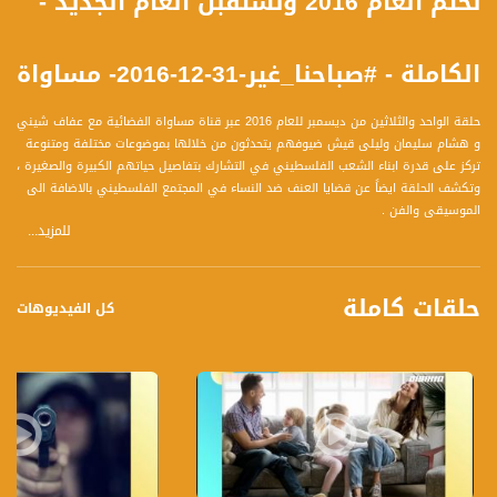
نختم العام 2016 ونستقبل العام الجديد -
الكاملة - #صباحنا_غير-31-12-2016- مساواة
حلقة الواحد والثلاثين من ديسمبر للعام 2016 عبر قناة مساواة الفضائية مع عفاف شيني
و هشام سليمان وليلى قيش ضيوفهم يتحدثون من خلالها بموضوعات مختلفة ومتنوعة
تركز على قدرة ابناء الشعب الفلسطيني في التشارك بتفاصيل حياتهم الكبيرة والصغيرة ،
وتكشف الحلقة ايضاً عن قضايا العنف ضد النساء في المجتمع الفلسطيني بالاضافة الى
الموسيقى والفن .
للمزيد...
محاور الحلقة هي :
1- رأس السنة الميلادية على الصعيد الديني والروحاني
حلقات كاملة
2- أهم الأحداث المحلية والعالمية وتأثيرها قدما
كل الفيديوهات
3- تلخيص اوضاع شباب الناصرة لعام 2016
4- العمل الميداني تغطيات من أقصى الجنوب لاقصى الشمال
5- العمل من وراء الكواليس
6- فريق الاعداد وتحديات التجدد الدائم
7- أجواء فنية احتفالا برأس السنة
8- من ذاكرة صباحنا غير
9- معايدة كلمة شكر وتقدير
10- مواجهة الصعوبات والتحديات في العمل