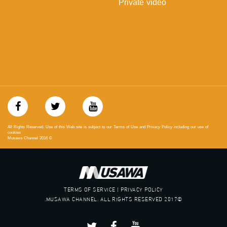
Private video
بينترست:
https://www.pinterest.com/musawachannel
فيميو:
https://vimeo.com/musawachannel
غوغل+:
://plus.google.com/u/0/b/115185778161375637310/115185778161375637310/posts/p/pub?
_ga=1.123333704.2101815806.1418341384
#_٤٨
All Rights Reserved. Use of this Web site is subject to our Terms of Use and Privacy Policy including our use of
48_#
cookies
Musawa Channel
2016
©
‫#‏فلسطين_٤٨‬
‫#‏فلسطين_48‬
‪falasteen_48#‎‬
‫#‏عرب_٤٨
‪‎arab_48#‬
TERMS OF SERVICE | PRIVACY POLICY
‫#‏تواصل‬
©2017 MUSAWA CHANNEL. ALL RIGHTS RESERVED.
‫#‏اكسر_حصارك‬
‫#‏بلشنا_نرجع‬
‫#‏شعب_واحد‬