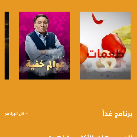
22- هشام سليمان - مقدم برنامج صباحنا غير
قناة مساواة الفضائية، صوت فلسطينيي الداخل - لاول مرة منذ ٧٠ عام
قناة مساواة الفضائية تبث عبر الحيّز الفضائي الفلسطيني PalSat وعلى مدار القمر
NileSat من خلال التردد التالي :
Downlink frequency - الترد :
12645 MHZ
Polarity - الاستقطاب:
Horizontal
Symb.Rate - معدل الترميز:
صفحة البرنامج
صفحة البرنامج
27.500 MS/s
FEC - تصحيح الخطأ :
برنامج غداً
< كل البرنامج
5/6
عربسات Arabsat Badr 4 at 26.0 east