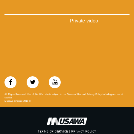
‪‎arab_48#‬
‫#‏تواصل‬
‫#‏اكسر_حصارك‬
‫#‏بلشنا_نرجع‬
Private video
‫#‏شعب_واحد‬
‪#‎mosawah‬
#musawa
#musawachannel
mosawah.com#
#musawachannel.com
‪#‎Equality‬
‪#‎égalité‬
‫#‏مساواة‬
‫#‏حق‬
‫#‏عدالة‬
‫#‏تساوٍ‬
All Rights Reserved. Use of this Web site is subject to our Terms of Use and Privacy Policy including our use of
‫#‏تعادل‬
cookies
Musawa Channel
2016
©
‫#‏تماثل‬
‫#‏تسوية‬
‫#‏معادلة‬
TERMS OF SERVICE | PRIVACY POLICY