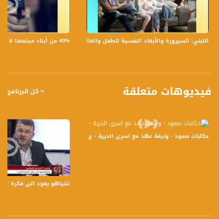
تسجيل حلقة تسجيل حلقة 17- 8 -2017 على قناة اليوتيوب الرسمية
برنامج #صباحنا_غير يأتيكم يومياً عدا السبت في تمام الساعة 9:00 صباحاً بتوقيت القدس
40% من أبناء مجتمعنا لا يشعرون بالأمان في بلداتهم!،الكاملة،صباحنا غير،28.6.2019،قناة مساواة
التبني: السيرورة والأبعاد النفسية للطفل والعائلة،الكاملة،صباحنا غير،30.6.2019،قناة مساواة
مع الاعلاميين عفاف شيني ودريد لداوي وليلى قيش نتحدث من خلاله في موضوعات
كثيرة ومتنوعة وضيوف مختلفين كل يوم .
قناة مساواة الفضائية، صوت فلسطينيي الداخل - لاول مرة منذ ٧٠ عام
فيديوهات متعلقة
< كل البرنامج
قناة مساواة الفضائية تبث عبر الحيّز الفضائي الفلسطيني PalSat وعلى مدار القمر
NileSat من خلال التردد التالي :
Downlink frequency - الترد :
حكايات صمود - وثيقة عهد مع اسرى الحرية - ج 1 -الحلقة كاملة - صباحنا غير -4-7-2016- مساواة
12645 MHZ
Polarity - الاستقطاب:
Horizontal
نتنياهو يعود الى فكرة "الحكم الذاتي" لل
Symb.Rate - معدل الترميز:
27.500 MS/s
FEC - تصحيح الخطأ :