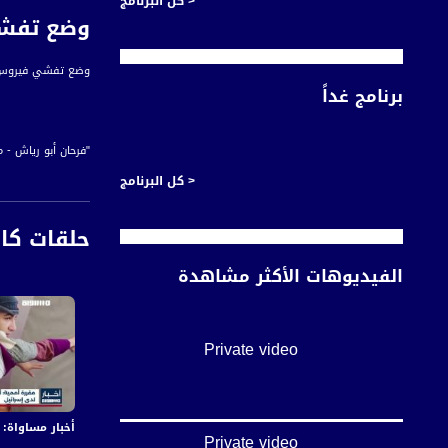
< كل البرنامج
وضع تفشي ف
وضع تفشي فيروس كورونا ف
برنامج غداً
"فرحان أبو رياش -
إسحاق أبو القيعان
< كل البرنامج
نعيم العطاونة - عض
حلقات كا
الفيديوهات الأكثر مشاهدة
أخبار مساواة هي نش
#اخبار_مساواة يومياً الساعة 6:00 مس
Private video
قناة مساواة الفضائي
قناة مساواة الفضائية تبث عبر الحيّز 
أخبار مساواة: في اليوم الـ155 من العدوان:عشرات الشهداء
Downlink frequency - الترد
Private video