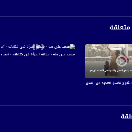
متعلقة
محمد علي طه - مكانة المرأة في كتاباته - #صباحنا_غير- 8-3-2016- قناة مساوا
لقة
anafalasteeni@m