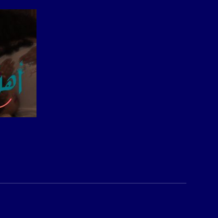
للتفاعل:
الموقع الالكتروني:
sawachannel.com
فيسبوك:
com/musawachannel
تويتر:
.com/musawachannel
يوتيوب:
X8PX53ek2Zg/feed
صفحة ا
بينترست:
com/musawachannel
فيميو:
com/musawachannel
غوغل+:
815806.1418341384