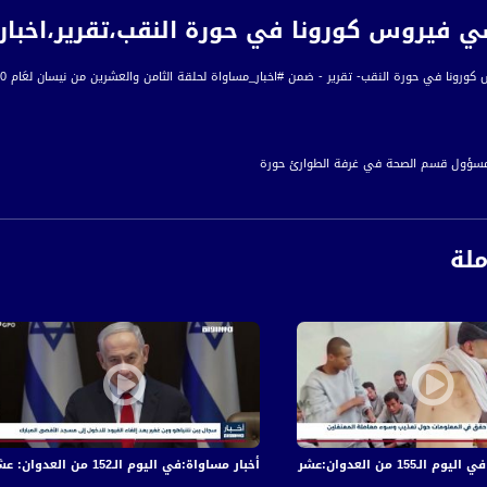
يروس كورونا في حورة النقب،تقرير،اخبار مساواة،0
ي حورة النقب- تقرير - ضمن #اخبار_مساواة لحلقة الثامن والعشرين من نيسان لعَام 2020 عبر شاشة قناة مساواة الفضائية
 مسؤول قسم الصحة في غرفة الطوارئ حورة
 - عضو مجلس محلي حورة
و غرفة الطوارئ حورة"
ملة
رة إخبارية يومية على مدار الساعة لأبرز القضايا الاجتماعية، الاقتصادية، الثقافية والسياسية
اءً بتوقيت القدس
ة، صوت فلسطينيي الداخل - لاول مرة منذ ٧٠ عام
الفضائي الفلسطيني PalSat وعلى مدار القمر NileSat من خلال التردد التالي :
 والجرحى في قصف الاحتلال المتواصل على قطاع غزة
أخبار مساواة:في اليوم الـ152 من العدوان: عشرات الشهداء والجرحى في قصف الاحتلال المتواصل على قطاع غزة
 :