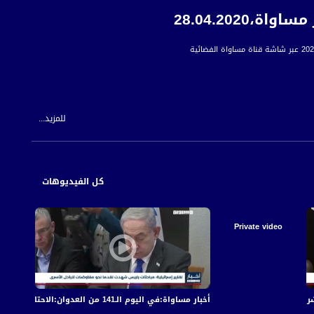
28.04.202
للمزيد...
كل الفيديوهات
 للمواطن العربي الفلسطيني في الداخل.
Private video
أخبار مساواة:في اليوم الـ141 من العدوان:الاحتلال يكثف قصفه على قطاع غزة مخلّفا عشرات الشهداء والجرحى
أخبار مساواة