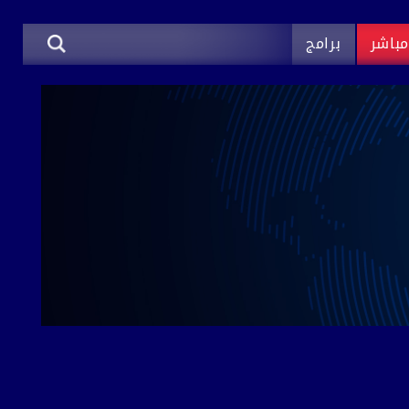
باشر
برامج