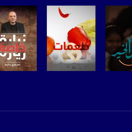
www.mu
https://www.facebook.
https://twitter
https://www.youtube.com/channel/UCwJbDUmIxc-J
لبرنامج
صفحة البرنامج
صفحة البرنامج
https://www.pinterest.
https://vimeo.
u/0/b/115185778161375637310/115185778161375637310/posts/p/pub?_ga=1.123333704.2101