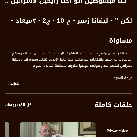
’’ كنا مبسوطين انو احنا رايحين لاسرائيل ..
لكن ’’ - ليفانا زمير - ح 10 - ج2 - #ميعاد -
مساواة
الجزء الثاني ضمن برنامج ميعاد الحلقة العاشرة تناولت حديث ليفانا عن سيرة خروجهم
المأساوية من مصر، وانتقالهم نحو فرنسا حيث عانوا الأمرين هناك، وسرورهم بالانتقال
لاسرائيل لكنهم بعد وصولهم فوجئوا بظروف معيشية شديدة السوء.
ضيفة الفقرة :
للمزيد...
** ليفانا زمير، رئيسة مؤتمر كونغرس اليهود المصريين
وتحدثت عن المحاور التالية :
حلقات كاملة
1 يوم اقامة دولة اسرائيل هجم على بيتنا بمصر 10 ضباط مصريين فتشوا البيت ما لقوش
كل الفيديوهات
حاجة ومشيوا
2 وضعوا يدهم على مطبعة بابايا وهي من اكبر المطابع في القاهرة
3 عمي فضل في السجن سنة ونص بتهمة انه صهيوني مع انه لا صهيوني ولا حاجة
4 الحياة استمرت كأن شيئًا لم يكن، عمي كان في السجن وابوي بدون شعل خالص
Private video
وبعدها قالوا لنا تفضلوا من غير مطرود