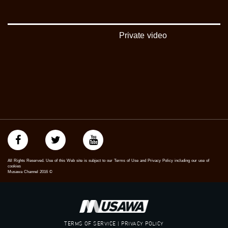
فيميو:
https://vimeo.com/musawachannel
Private video
غوغل+:
://plus.google.com/u/0/b/115185778161375637310/115185778161375637310/posts/p/pub?
_ga=1.123333704.2101815806.1418341384
#_٤٨
48_#
‫#‏فلسطين_٤٨‬
‫#‏فلسطين_48‬
‪falasteen_48#‎‬
‫#‏عرب_٤٨
‪‎arab_48#‬
‫#‏تواصل‬
All Rights Reserved. Use of this Web site is subject to our Terms of Use and Privacy Policy including our use of
‫#‏اكسر_حصارك‬
cookies
Musawa Channel
2016
©
‫#‏بلشنا_نرجع‬
‫#‏شعب_واحد‬
‪#‎mosawah‬
#musawa
#musawachannel
TERMS OF SERVICE | PRIVACY POLICY
mosawah.com#