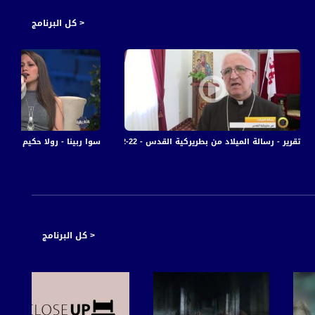
< كل البرنامج
اة
تقرير - رسالة الميلاد من بطريركية القدس - 22-12-2016- #صباحنا_غير- مساواة
سوا ربينا - رولا حكيم - #رمضان_بالبلد - 22-6-2016
< كل البرنامج