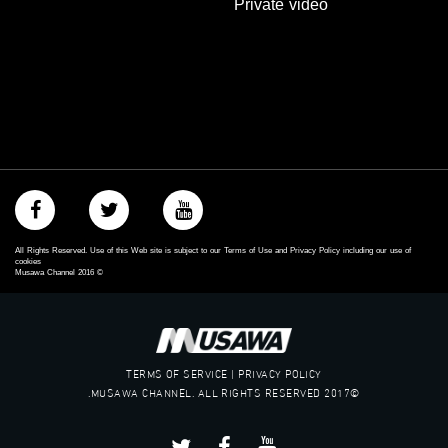
Private video
‪#‎égalité‬
‫#‏مساواة‬
‫#‏حق‬
‫#‏عدالة‬
‫#‏تساوٍ‬
‫#‏تعادل‬
‫#‏تماثل‬
‫#‏تسوية‬
‫#‏معادلة‬
All Rights Reserved. Use of this Web site is subject to our Terms of Use and Privacy Policy including our use of
cookies
Musawa Channel
2016
©
TERMS OF SERVICE | PRIVACY POLICY
©2017 MUSAWA CHANNEL. ALL RIGHTS RESERVED.