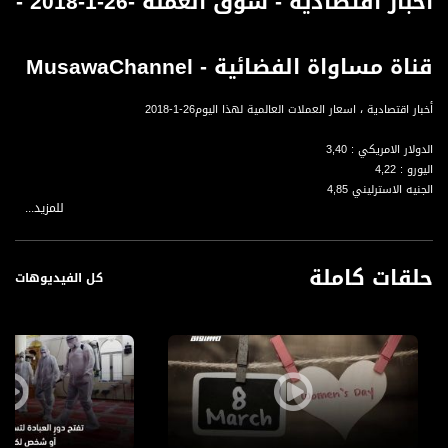
أخبار اقتصادية - سوق العملة -26-1-2018 -
قناة مساواة الفضائية - MusawaChannel
أخبار اقتصادية ، اسعار العملات العالمية لهذا اليوم26-1-2018
الدولار الامريكي : 3,40
اليورو : 4,22
الجنيه الاسترليني 4,85
للمزيد...
الربل الروسي : 0.06
الين اليابني : 0.03
الدينار الاردني : 4,80
حلقات كاملة
الجنيه المصري : 0,19
كل الفيديوهات
الريال السعودي : 0,91
الليرة السوري : 0,29
الدرهم الاماراتي : .0,94
قناة مساواة الفضائية، صوت فلسطينيي الداخل - لاول مرة منذ ٧٠ عام