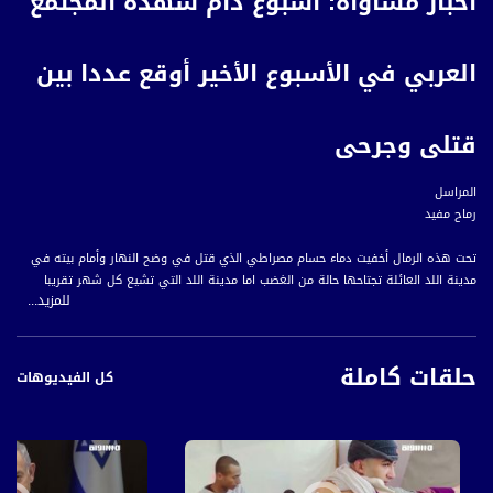
أخبار مساواة: أسبوع دام شهده المجتمع
العربي في الأسبوع الأخير أوقع عددا بين
قتلى وجرحى
المراسل
رماح مفيد
تحت هذه الرمال أخفيت دماء حسام مصراطي الذي قتل في وضح النهار وأمام بيته في
مدينة اللد العائلة تجتاحها حالة من الغضب اما مدينة اللد التي تشيع كل شهر تقريبا
للمزيد...
ضحية من أبنائها فَمواطنوها في حالة صدمة
حلقات كاملة
حيفا والطيبة ومعهما اللد بلاد عربية اتشحت بالسواد ففي حي الحليصة في حيفا قتل
كل الفيديوهات
الشاب أنس سليماني الذي تعرض لاطلاق نار فجر الثلاثاء وفي مساء اليوم ذاته فقد
اغتيل الشاب فادي عبد القادر في مدينة الطيبة وحالُ لسان المواطنين هو المطالبةُ
بالتأني وعدم استخدام السلاح
وبهؤلاء الضحايا الثلاث في يومين فقط تصبح حصيلة ضحايا العنف في المجتمع العربي