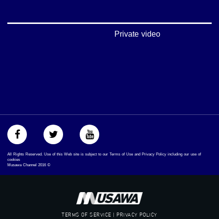
_ga=1.123333704.2101815806.1418341384
#_٤٨
48_#
Private video
‫#‏فلسطين_٤٨‬
‫#‏فلسطين_48‬
‪falasteen_48#‎‬
‫#‏عرب_٤٨
‪‎arab_48#‬
‫#‏تواصل‬
‫#‏اكسر_حصارك‬
‫#‏بلشنا_نرجع‬
‫#‏شعب_واحد‬
‪#‎mosawah‬
#musawa
#musawachannel
All Rights Reserved. Use of this Web site is subject to our Terms of Use and Privacy Policy including our use of
mosawah.com#
cookies
Musawa Channel
2016
©
#musawachannel.com
‪#‎Equality‬
‪#‎égalité‬
‫#‏مساواة‬
‫#‏حق‬
TERMS OF SERVICE | PRIVACY POLICY
‫#‏عدالة‬