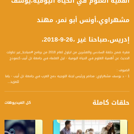
أهمية العلوم في الحياة اليومية،يوسف
مشهراوي،أونس أبو نمر، مهند
إدريس،صباحنا غير ،26-9-2018،
فقرة ضمن حلقة السادس والعشرين من ايلول لعام 2018 من برنامج #صباحنا_غير تناولت
الحديث عن أهمية العلوم في الحياة اليومية - ليل العلماء في جامعة تل أبيب كنموذج
الضيوف :
1 - د يوسف مشهراوي: محاضر ورئيس لجنة التوجيه دمج العرب في جامعة تل أبيب - يافا
للمزيد...
2 - أونس أبو نمر - المدير العام التنفيذيّ لجمعيّة الروّاد للعلوم والتقنيّات
3 - مهند إدريس: خريج علوم نباتات و طالب لشهادة التدريس بيولوجيا في جامعة تل ابيب
، مرشد تجارب علمية في جمعية الرواد
حلقات كاملة
كل الفيديوهات
المحاور :
- مدى الحاجة لدمج المضامين العلمية في الحياة اليومية
- تأثير المعرفة العلمية البسيطة والاساسية على مختلف الجوانب الحياتية
- دور المؤسسات التربوية والأهل في تعزيز المعرفة العلمية والعلوم
- جهودكم ومشاريعكم في هذا الصدد.. ليل العلماء كنموذج