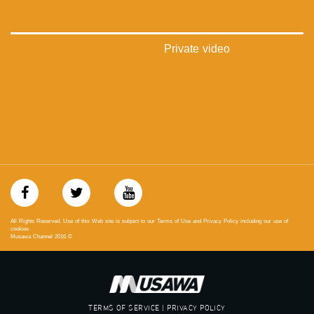
فيميو:
https://vimeo.com/musawachannel
Private video
غوغل+:
://plus.google.com/u/0/b/115185778161375637310/115185778161375637310/posts/p/pub?
_ga=1.123333704.2101815806.1418341384
#_٤٨
48_#
‫#‏فلسطين_٤٨‬
‫#‏فلسطين_48‬
‪falasteen_48#‎‬
‫#‏عرب_٤٨
‪‎arab_48#‬
‫#‏تواصل‬
All Rights Reserved. Use of this Web site is subject to our Terms of Use and Privacy Policy including our use of
‫#‏اكسر_حصارك‬
cookies
Musawa Channel
2016
©
‫#‏بلشنا_نرجع‬
‫#‏شعب_واحد‬
‪#‎mosawah‬
#musawa
#musawachannel
TERMS OF SERVICE | PRIVACY POLICY
mosawah.com#