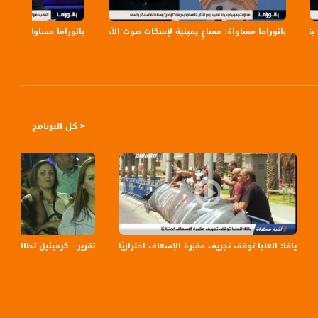
وية بين رئيس الحكومة، بنيامين نتنياهو ووزير الأمن، بيني غانتس. ما هي طبيعة
بانوراما مساواة: مساعٍ يمينية لإسكات صوت الآذان
بانوراما مساواة: بن غف
ن"، غانتس، بأنه قرر عدم المشاركة في اجتماع الحكومة، معللا ذلك بأن نتنياهو "يُنكل"
لليكود" فيما يتعلق بالتعيينات… ماذا يجري حقيقة مع جانتس ؟
< كل البرنامج
م في ظل الهجمة على الأرض والمسكن
يافا: العليا توقف تجريف مقبرة الإسعاف احترازيًا،اخبار مساواة،07.08.2020،قتاة مساواة
تقرير - كرميئيل تطالب مرة أخرى بإقام
لعلوم .. اللقاحات تأخذ سنوات لانتاجها..