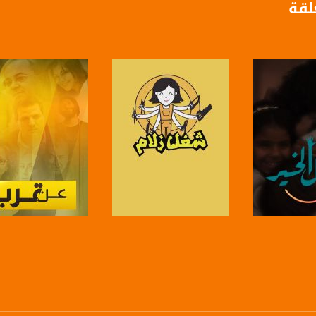
لقة
برنامج حواري يومي يناقش آخر المستجدات السياسية والإقتصادية، الثقافية والفكرية في الداخل 
داد وتقديم: مصطفى عاطف قبلاوي، مريم فرح ومرام مصلح
ة، صوت فلسطينيي الداخل - لاول مرة منذ ٧٠ عام
الفضائي الفلسطيني PalSat وعلى مدار القمر NileSat من خلال التردد التالي :
 :
لبرنامج
صفحة البرنامج
صفحة البرنامج