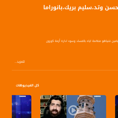
حسن وتد،سليم بريك،بانوراما
يامين نتنياهو متهمة اياه بالفساد وسوء ادارة أزمة كورون
للمزيد...
كل الفيديوهات
 ارتفاعا في أسهم نفتالي بينيت ..