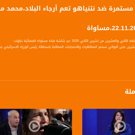
مستمرة ضد نتنياهو تعم أرجاء البلاد،محمد م
لعشرين من تشرين الثاني 2020 عبر شاشة قناة مساواة الفضائية تناولت :
عشرين على التوالي تستمر المظاهرات والاحتجاجات المطالبة باستقالة رئيس الوزراء الاسرائيلي بن
 صحفي ومحلل سياسي
ر بالعلوم السياسية وباحث بالسياسة البرلمانية والحزبية
ملة
بار… جانتس سيقيم لجنة تحقيق في موضوع الغوصات .. ما هي الرسالة من اقامة هذه اللجنة ..
رار المظاهرات المطالبة باستقالة نتنياهو ؟
والاحتجاجات أن تؤثر على الخارطة السياسية الإسرائيلية في الانتخابات القادمة ؟ نحن نرى فقط
ف..