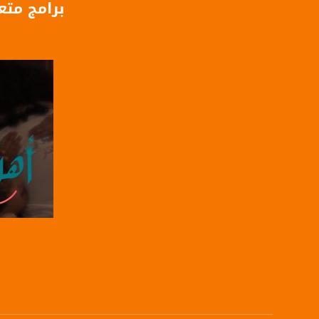
برامج متع
بانوراما مساواة - 
وتداعياتها. كل يوم في تمام الساعة 21:00 مساءا، من إع
قناة مساواة الفضائي
قناة مساواة الفضائية تبث عبر الحيّز 
Downlink frequency - الترد
12645 MHZ
Polarity - الاستقطاب:
Horizontal
Symb.Rate - معدل الترميز:
27.500 MS/s
صفحة ا
FEC - تصحيح الخطأ :
5/6
عربسات Arabsat Badr 4 at 26.0 east