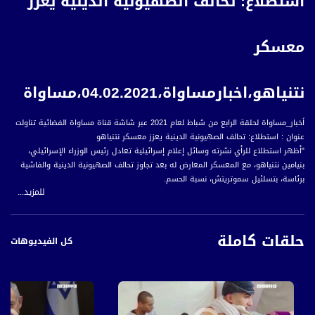
استطلاع: تحالف الصهيونية الدينية يعزز
معسكر
نتنياهو،اخبارمساواة،04.02.2021،مساواة
اَخبار_مساواة لحلقة الرابع من شباط لعام 2021 عبر شاشة قناة مساواة الفضائية تناولت
عنوان : استطلاع: تحالف الصهيونية الدينية يعزز معسكر نتنياهو
"أظهر استطلاع للرأي نشرته وسائل إعلام إسرائيلية تعادل رئيس الوزراء الإسرائيلي،
بنيامين نتنياهو، مع المعسكر المعارض له بعد تجاوز تحالف الصهيونية الدينية والفاشية
برئاسة، بتسلئيل سموتريتش، نسبة الحسم.
للمزيد...
ووفق الاستطلاع، سيحصل حزب الليكود على تسعة وعشرين مقعدا، وحزب ييش عتيد
على سبعة عشر مقعدا، كما وسيحصل حزب أمل جديد على أربعة عشر مقعدا، وسيحصل
حلقات كاملة
حزب يمينا برئاسة نفتالي بينيت على أحد عشر مقعدا؛ والقائمة المشتركة على أحد عشر
كل الفيديوهات
مقعدا.
وبحسب استطلاع الرأي، سيحصل كل من حزب يسرائيل بيتينو وشاس على ثمانية مقاعد،
وحزب يهدوت هتوراه على سبعة مقاعد، وسيحصل حزب العمل على ستة مقاعد،
وسيحصل كل من حزب ميرتس وتحالف الصهيونية الدينية على خمسة مقاعد.