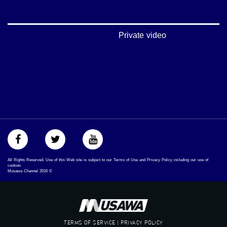
#بلشنا_نرجع
#شعب_واحد
#mosawah
#musawa
Private video
#musawachannel
mosawah.com#
#musawachannel.com
#Equality
#égalité
#مساواة
#حق
#عدالة
#تساوٍ
#تعادل
#تماثل
#تسوية
All Rights Reserved. Use of this Web site is subject to our Terms of Use and Privacy Policy including our use of
#معادلةْX
cookies
Musawa Channel
2016
©
TERMS OF SERVICE | PRIVACY POLICY