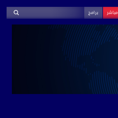
باشر
برامج