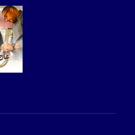
بريد الكتروني:
usawachannel.com
للتفاعل:
الموقع الالكتروني:
sawachannel.com
فيسبوك:
com/musawachannel
تويتر:
.com/musawachannel
صفحة ا
يوتيوب:
X8PX53ek2Zg/feed
بينترست:
com/musawachannel
فيميو:
com/musawachannel