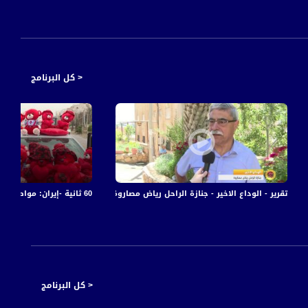
< كل البرنامج
_غير-24-1-2017- مساواة
60 ثانية -إيران: مواطنون يشترون دمى الدببة وبالونات للاحتفال بيوم عيد الحب ،14.02
تقرير - الوداع الاخير - جنازة الراحل رياض مصاروة - #صباحنا_غير- 20-6-2016- مساواة
< كل البرنامج