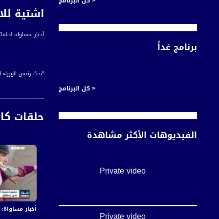
< كل البرنامج
اشتية للاف
اَخبار_مساواة لحلقة الحادي عشر من نيسان 2020 عبر شاشة قناة مساواة 
برنامج غداً
"بحث رئيس الوزراء 
< كل البرنامج
وأوضح اشتية للافرو
حلقات كا
كما تحدث الطرفان ع
الفيديوهات الأكثر مشاهدة
هذا وأكد رئيس الوز
إضافية في المعركة 
Private video
#اخبار_مساواة يومياً الساعة 6:00 مس
قناة مساواة الفضائي
أخبار مساواة: في اليوم الـ155 من العدوان:عشرات الشهداء
Private video