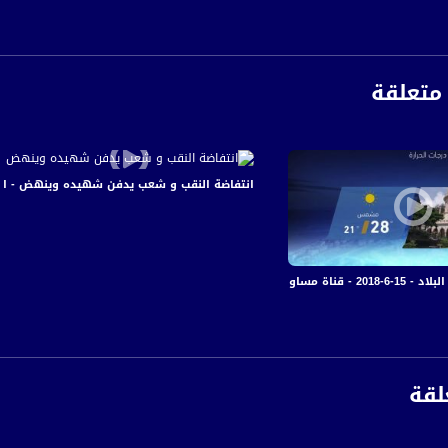
الفضائي الفلسطيني PalSat وعلى مدار القمر NileSat من خلال التردد التالي :
 :
متعلقة
انتفاضة النقب و شعب يدفن شهيده وينهض - الكاملة - #صباحنا
فضائية - MusawaChannel
لقة