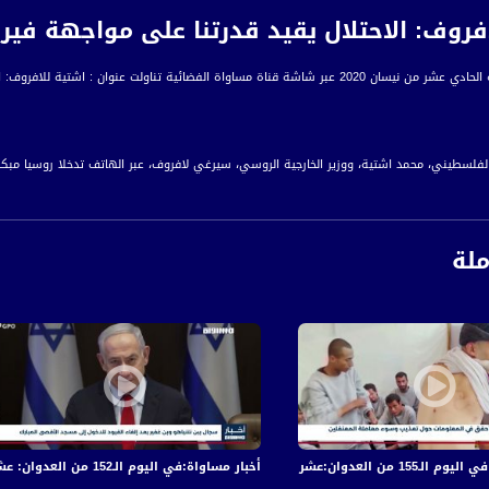
روف: الاحتلال يقيد قدرتنا على مواجهة فيروس كورو
الفضائية تناولت عنوان : اشتية للافروف: الاحتلال يقيد قدرتنا على مواجهة فيروس كورونا
الفلسطيني، محمد اشتية، ووزير الخارجية الروسي، سيرغي لافروف، عبر الهاتف تدخلا روسيا مبكر
ف أن توافق الحزبين الإسرائيليين الرئيسيين بشأن عملية الضم يشكل تهديدا حقيقيا، الأمر الذي
ملة
ن عقد جلسة للجنة الرباعية تناقش المقترح الفلسطيني ذو الصلة بمؤتمر دولي للسلام من أجل 
راء على أنه رغم الاستجابة السريعة واتخاذ إجراءات مبكرة للحد من انتشار فيروس كورونا، إلا أ
مع الوباء.
اءً بتوقيت القدس
ة، صوت فلسطينيي الداخل - لاول مرة منذ ٧٠ عام
 والجرحى في قصف الاحتلال المتواصل على قطاع غزة
أخبار مساواة:في اليوم الـ152 من العدوان: عشرات الشهداء والجرحى في قصف الاحتلال المتواصل على قطاع غزة