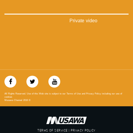
48_#
‫#‏فلسطين_٤٨‬
‫#‏فلسطين_48‬
‪falasteen_48#‎‬
Private video
‫#‏عرب_٤٨
‪‎arab_48#‬
‫#‏تواصل‬
‫#‏اكسر_حصارك‬
‫#‏بلشنا_نرجع‬
‫#‏شعب_واحد‬
‪#‎mosawah‬
#musawa
#musawachannel
mosawah.com#
#musawachannel.com
‪#‎Equality‬
All Rights Reserved. Use of this Web site is subject to our Terms of Use and Privacy Policy including our use of
‪#‎égalité‬
cookies
Musawa Channel
2016
©
‫#‏مساواة‬
‫#‏حق‬
‫#‏عدالة‬
‫#‏تساوٍ‬
‫#‏تعادل‬
TERMS OF SERVICE | PRIVACY POLICY
‫#‏تماثل‬