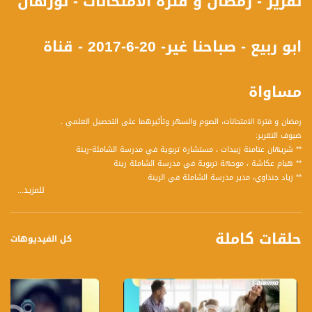
تقرير - رمضان و فترة الامتحانات - نورهان
ابو ربيع - صباحنا غير- 20-6-2017 - قناة
مساواة
رمضان و فترة الامتحانات، الصوم والسهر وتأثيرهما على التحصيل العلمي .
ضيوف التقرير:
** شريهان عتامنة زبيدات ، مستشارة تربوية في مدرسة الشاملة-رينة
** هيام عكاشة ، موجهة تربوية في مدرسة الشاملة رينة
** زياد جنداوي، مدير مدرسة الشاملة في الرينة
للمزيد...
** رلى وائل عتامنة ، طالبة في مدرسة الشاملة الرينة
وشاهدوا ايضآ الحلقة الكاملة تناولت عدة فقرات ومواضيع وضيوف كالتالي :
حلقات كاملة
1 أمراض القلب
كل الفيديوهات
ضيف الفقرة:
** الدكتور عدي فرنسيس ، مدير وحدة العناية المكثفة لأمراض القلب مستشفى العائلة
المقدسة
2 العنف ضد النساء في المجتمع العربي
ضيف الفقرة :