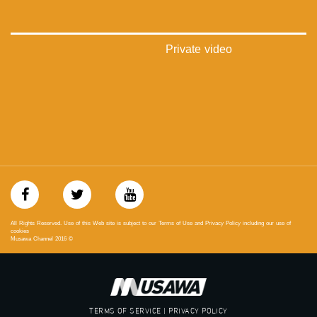
://plus.google.com/u/0/b/115185778161375637310/115185778161375637310/posts/p/pub?
_ga=1.123333704.2101815806.1418341384
#_٤٨
Private video
48_#
‫#‏فلسطين_٤٨‬
‫#‏فلسطين_48‬
‪falasteen_48#‎‬
‫#‏عرب_٤٨
‪‎arab_48#‬
‫#‏تواصل‬
‫#‏اكسر_حصارك‬
‫#‏بلشنا_نرجع‬
‫#‏شعب_واحد‬
‪#‎mosawah‬
#musawa
All Rights Reserved. Use of this Web site is subject to our Terms of Use and Privacy Policy including our use of
#musawachannel
cookies
Musawa Channel
2016
©
mosawah.com#
#musawachannel.com
‪#‎Equality‬
‪#‎égalité‬
‫#‏مساواة‬
TERMS OF SERVICE | PRIVACY POLICY
‫#‏حق‬