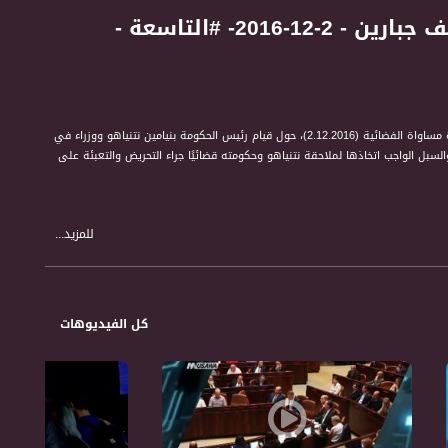
الحرائق والتحريض؛ من يلاحق نتنياهو قضائيًا؟ - د. يوسف جبارين - 2-12-2016- #التاسعة -
النائب د. يوسف جبارين، عضو الكنيست عن القائمة المشتركة، يتحدث ضمن برنامج التاسعة مع رمزي حكيم على قناة مساواة الفضائية (2.12.2016)، حول قيام رئيس الحكومة بنيامين نتنياهو ووزراء في
السبل الواجب اتخاذها لملاحقة نتنياهو وحكومته قضائيًا جراء التحريض والتعبئة على
للمزيد...
كل الفيديوهات
الاجتماعي والاقتصادي. حتى الثقافة والفن ونمط الحياة. من خلال فقرات حوارية تمثل