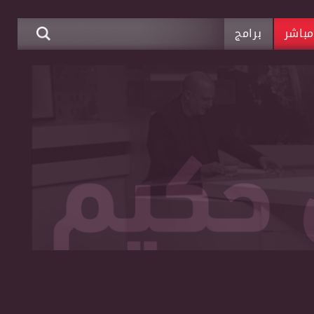
باشر
برامج