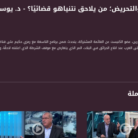
ى العرب عند انلاع الحرائق في البلاد، المر الذي يتعارض مع موقف الشرطة الذي اعلنته لاحقًا، و
ملة
حكيم " برنامج حواري اسبوعي يتناول قضايا الداخل ارتباطا باحداث الساعة في الشان السياسي و