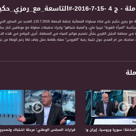
ع_رمزي_حكيم - قناة مساواة الفضائية
تناول برنامج التاسعة مع رمزي حكيم على قنا
برئاسة "المرأة القوية" تيريزا ماي، و"قضية نتنياهو" واجراء تحقيقات مطولة مع موظفين كبار 
لة في منطقة الجليل الغربي بشأن تضخيم فواتير المياه في المنطقة. أجرى البرنامج في هذه الحلق
د محاجنة، من ام الفحم، حول تلبية رغبة "العروس" صفاء باقامة حفل زفاف لها رغم كونها من ذوي
ملة
حكيم " برنامج حواري اسبوعي يتناول قضايا الداخل ارتباطا باحداث الساعة في الشان السياسي و
 المشاهد في الداخل وكذلك اهتمامات الفلسطيني والعربي عموما. الى جانب ذلك فان البرنامج يثي
ة، صوت فلسطينيي الداخل - لاول مرة منذ ٧٠ عام
ة؛ سوريا وروسيا، إيران واسرائيل، ماذا تغيّر؟!- الكاملة -11-5-2018- التاسعة
قرارات المجلس الوطني؛ مرحلة اشتباك وتصحيح لخلل أوسلو – الكام