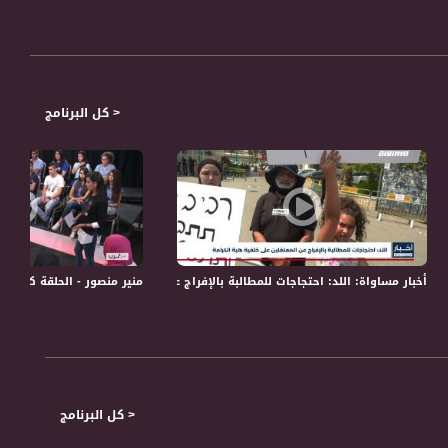
< كل البرنامج
القدس ومقدساتها جرائم تستوجب مساءلتها دوليا،اخبار،27.1
أخبار مساواة: اللد: احتجاجات للمطالبة بالإفراج عن المعتقلين على خلفية هبة الكر
منير منصور - الحلقة كاملة - #عن قُرب - 30-10-2016 - قناة مساوا
< كل البرنامج