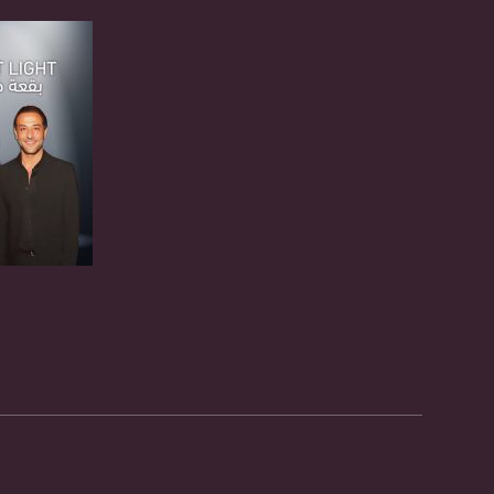
بريد الكتروني:
usawachannel.com
للتفاعل:
الموقع الالكتروني:
sawachannel.com
فيسبوك:
com/musawachannel
تويتر:
.com/musawachannel
صفحة ال
يوتيوب:
X8PX53ek2Zg/feed
بينترست:
com/musawachannel
فيميو:
com/musawachannel