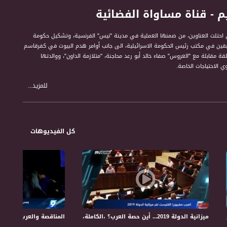
ة مساواة الفضائية (حلقة الجمعة 15.7.2016)، العديد من المحاور التي احتلت العناوين، من ضمنها العملية في مدينة "نيس" الفرنسية، وتشكيل حكومة
سابقين في مكتب رئيس الحكومة الاسرائيلية، الى جانب أوامر هدم البيوت في كفرقاسم
ة مقابلة مع "العروس" صفاء خالد أبو رعد محاجنة، "متلازمة الداون"، ووالدتها
 الاحتياجات الخاصة.
للمزيد...
كل الفيديوهات
الاجتماعي والاقتصادي. حتى الثقافة والفن ونمط الحياة. من خلال فقرات حوارية تمثل
ر قضايا بمبادرته ويناقشها مع صناع القرار والشخصيات التمثيلية والجماهيرية.
ميزانية الدولة 2019... أين حصة العرب؟ ،الكاملة،التاسعة، 16.3.2018،قناة مساواة الفضائية
لة - 4-5-2018– التاسعة -مساواة
المناقصة والعرب.. عنصرية في "كفار ه