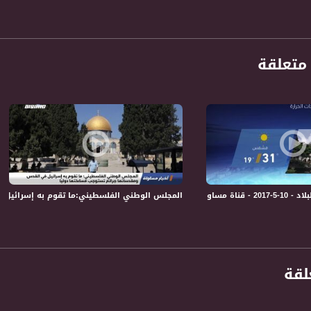
الفضائي الفلسطيني PalSat وعلى مدار القمر NileSat من خلال التردد التالي :
 :
متعلقة
ة - MusawaChannel
المجلس الوطني الفلسطيني:ما تقوم به إسرائيل في 
لقة